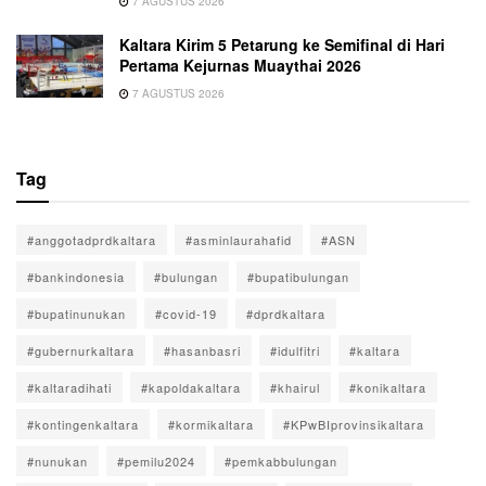
7 AGUSTUS 2026
Kaltara Kirim 5 Petarung ke Semifinal di Hari
Pertama Kejurnas Muaythai 2026
7 AGUSTUS 2026
Tag
#anggotadprdkaltara
#asminlaurahafid
#ASN
#bankindonesia
#bulungan
#bupatibulungan
#bupatinunukan
#covid-19
#dprdkaltara
#gubernurkaltara
#hasanbasri
#idulfitri
#kaltara
#kaltaradihati
#kapoldakaltara
#khairul
#konikaltara
#kontingenkaltara
#kormikaltara
#KPwBIprovinsikaltara
#nunukan
#pemilu2024
#pemkabbulungan