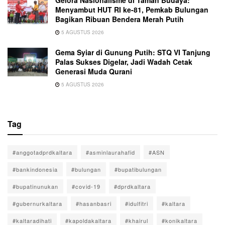
Menyambut HUT RI ke-81, Pemkab Bulungan
Bagikan Ribuan Bendera Merah Putih
5 AGUSTUS 2026
Gema Syiar di Gunung Putih: STQ VI Tanjung
Palas Sukses Digelar, Jadi Wadah Cetak
Generasi Muda Qurani
5 AGUSTUS 2026
Tag
#anggotadprdkaltara
#asminlaurahafid
#ASN
#bankindonesia
#bulungan
#bupatibulungan
#bupatinunukan
#covid-19
#dprdkaltara
#gubernurkaltara
#hasanbasri
#idulfitri
#kaltara
#kaltaradihati
#kapoldakaltara
#khairul
#konikaltara