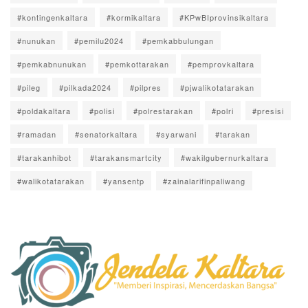
#kontingenkaltara
#kormikaltara
#KPwBIprovinsikaltara
#nunukan
#pemilu2024
#pemkabbulungan
#pemkabnunukan
#pemkottarakan
#pemprovkaltara
#pileg
#pilkada2024
#pilpres
#pjwalikotatarakan
#poldakaltara
#polisi
#polrestarakan
#polri
#presisi
#ramadan
#senatorkaltara
#syarwani
#tarakan
#tarakanhibot
#tarakansmartcity
#wakilgubernurkaltara
#walikotatarakan
#yansentp
#zainalarifinpaliwang