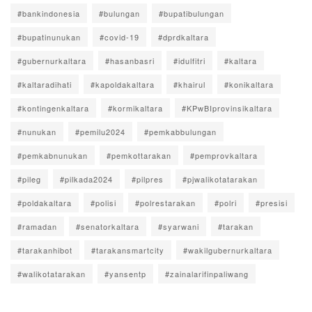
#bankindonesia
#bulungan
#bupatibulungan
#bupatinunukan
#covid-19
#dprdkaltara
#gubernurkaltara
#hasanbasri
#idulfitri
#kaltara
#kaltaradihati
#kapoldakaltara
#khairul
#konikaltara
#kontingenkaltara
#kormikaltara
#KPwBIprovinsikaltara
#nunukan
#pemilu2024
#pemkabbulungan
#pemkabnunukan
#pemkottarakan
#pemprovkaltara
#pileg
#pilkada2024
#pilpres
#pjwalikotatarakan
#poldakaltara
#polisi
#polrestarakan
#polri
#presisi
#ramadan
#senatorkaltara
#syarwani
#tarakan
#tarakanhibot
#tarakansmartcity
#wakilgubernurkaltara
#walikotatarakan
#yansentp
#zainalarifinpaliwang