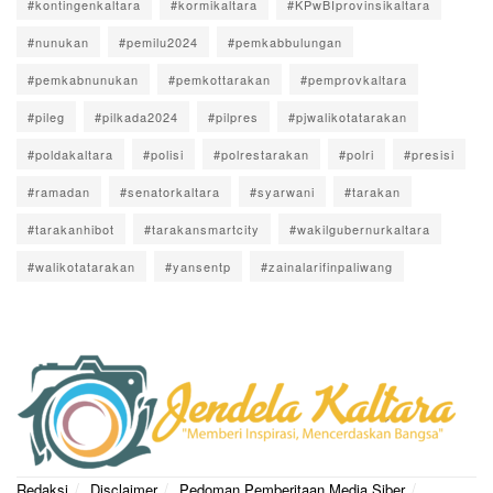
#kontingenkaltara
#kormikaltara
#KPwBIprovinsikaltara
#nunukan
#pemilu2024
#pemkabbulungan
#pemkabnunukan
#pemkottarakan
#pemprovkaltara
#pileg
#pilkada2024
#pilpres
#pjwalikotatarakan
#poldakaltara
#polisi
#polrestarakan
#polri
#presisi
#ramadan
#senatorkaltara
#syarwani
#tarakan
#tarakanhibot
#tarakansmartcity
#wakilgubernurkaltara
#walikotatarakan
#yansentp
#zainalarifinpaliwang
Redaksi
Disclaimer
Pedoman Pemberitaan Media Siber