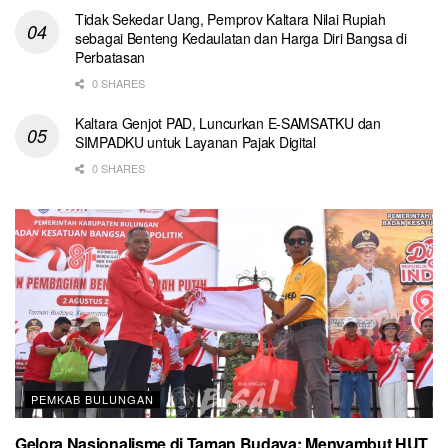
Tidak Sekedar Uang, Pemprov Kaltara Nilai Rupiah
sebagai Benteng Kedaulatan dan Harga Diri Bangsa di
Perbatasan
0 SHARES
Kaltara Genjot PAD, Luncurkan E-SAMSATKU dan
SIMPADKU untuk Layanan Pajak Digital
0 SHARES
PEMKAB BULUNGAN
Gelora Nasionalisme di Taman Budaya: Menyambut HUT