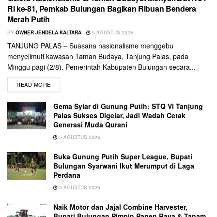
RI ke-81, Pemkab Bulungan Bagikan Ribuan Bendera
Merah Putih
BY
OWNER JENDELA KALTARA
5 AGUSTUS 2026
TANJUNG PALAS – Suasana nasionalisme menggebu
menyelimuti kawasan Taman Budaya, Tanjung Palas, pada
Minggu pagi (2/8). Pemerintah Kabupaten Bulungan secara...
READ MORE
Gema Syiar di Gunung Putih: STQ VI Tanjung
Palas Sukses Digelar, Jadi Wadah Cetak
Generasi Muda Qurani
5 AGUSTUS 2026
Buka Gunung Putih Super League, Bupati
Bulungan Syarwani Ikut Merumput di Laga
Perdana
5 AGUSTUS 2026
Naik Motor dan Jajal Combine Harvester,
Bupati Bulungan Pimpin Panen Raya & Tanam