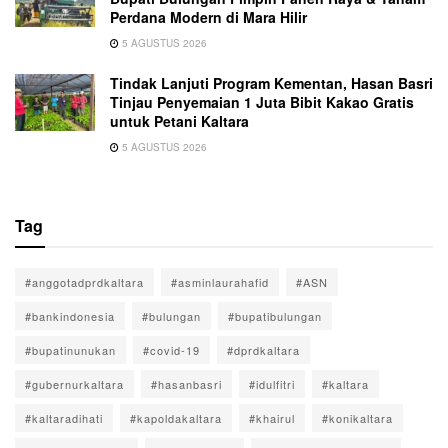
Perdana Modern di Mara Hilir
5 AGUSTUS 2026
Tindak Lanjuti Program Kementan, Hasan Basri
Tinjau Penyemaian 1 Juta Bibit Kakao Gratis
untuk Petani Kaltara
5 AGUSTUS 2026
Tag
#anggotadprdkaltara
#asminlaurahafid
#ASN
#bankindonesia
#bulungan
#bupatibulungan
#bupatinunukan
#covid-19
#dprdkaltara
#gubernurkaltara
#hasanbasri
#idulfitri
#kaltara
#kaltaradihati
#kapoldakaltara
#khairul
#konikaltara