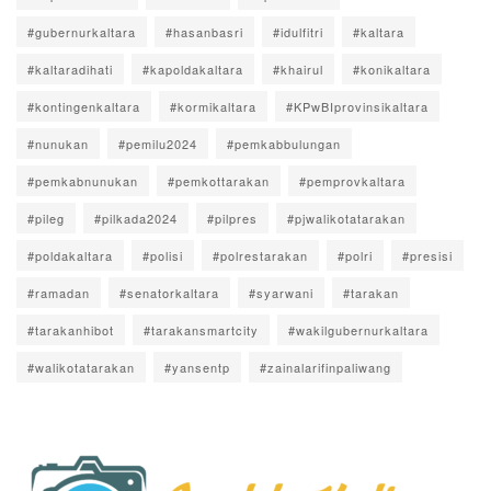
#gubernurkaltara
#hasanbasri
#idulfitri
#kaltara
#kaltaradihati
#kapoldakaltara
#khairul
#konikaltara
#kontingenkaltara
#kormikaltara
#KPwBIprovinsikaltara
#nunukan
#pemilu2024
#pemkabbulungan
#pemkabnunukan
#pemkottarakan
#pemprovkaltara
#pileg
#pilkada2024
#pilpres
#pjwalikotatarakan
#poldakaltara
#polisi
#polrestarakan
#polri
#presisi
#ramadan
#senatorkaltara
#syarwani
#tarakan
#tarakanhibot
#tarakansmartcity
#wakilgubernurkaltara
#walikotatarakan
#yansentp
#zainalarifinpaliwang