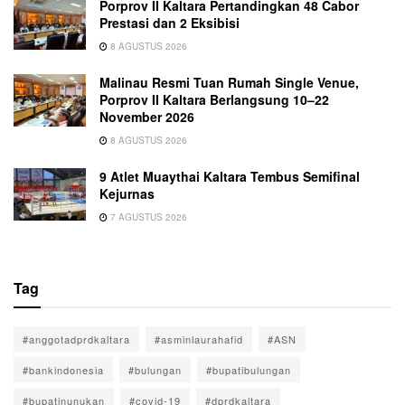
Porprov II Kaltara Pertandingkan 48 Cabor
Prestasi dan 2 Eksibisi
8 AGUSTUS 2026
Malinau Resmi Tuan Rumah Single Venue,
Porprov II Kaltara Berlangsung 10–22
November 2026
8 AGUSTUS 2026
9 Atlet Muaythai Kaltara Tembus Semifinal
Kejurnas
7 AGUSTUS 2026
Tag
#anggotadprdkaltara
#asminlaurahafid
#ASN
#bankindonesia
#bulungan
#bupatibulungan
#bupatinunukan
#covid-19
#dprdkaltara