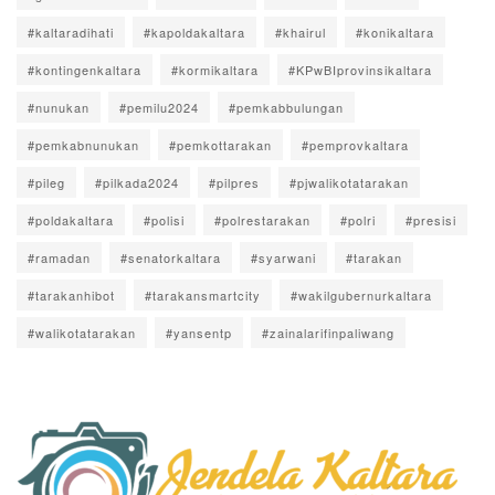
#kaltaradihati
#kapoldakaltara
#khairul
#konikaltara
#kontingenkaltara
#kormikaltara
#KPwBIprovinsikaltara
#nunukan
#pemilu2024
#pemkabbulungan
#pemkabnunukan
#pemkottarakan
#pemprovkaltara
#pileg
#pilkada2024
#pilpres
#pjwalikotatarakan
#poldakaltara
#polisi
#polrestarakan
#polri
#presisi
#ramadan
#senatorkaltara
#syarwani
#tarakan
#tarakanhibot
#tarakansmartcity
#wakilgubernurkaltara
#walikotatarakan
#yansentp
#zainalarifinpaliwang