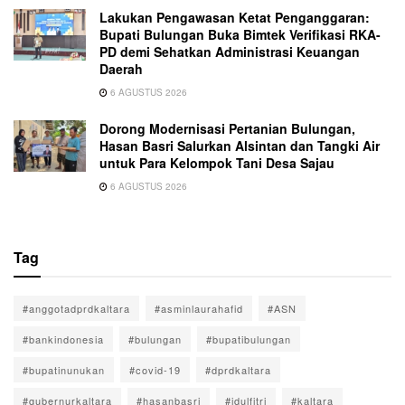
Lakukan Pengawasan Ketat Penganggaran:
Bupati Bulungan Buka Bimtek Verifikasi RKA-
PD demi Sehatkan Administrasi Keuangan
Daerah
6 AGUSTUS 2026
Dorong Modernisasi Pertanian Bulungan,
Hasan Basri Salurkan Alsintan dan Tangki Air
untuk Para Kelompok Tani Desa Sajau
6 AGUSTUS 2026
Tag
#anggotadprdkaltara
#asminlaurahafid
#ASN
#bankindonesia
#bulungan
#bupatibulungan
#bupatinunukan
#covid-19
#dprdkaltara
#gubernurkaltara
#hasanbasri
#idulfitri
#kaltara