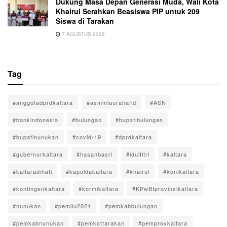
Dukung Masa Depan Generasi Muda, Wali Kota
Khairul Serahkan Beasiswa PIP untuk 209
Siswa di Tarakan
7 AGUSTUS 2026
Tag
#anggotadprdkaltara
#asminlaurahafid
#ASN
#bankindonesia
#bulungan
#bupatibulungan
#bupatinunukan
#covid-19
#dprdkaltara
#gubernurkaltara
#hasanbasri
#idulfitri
#kaltara
#kaltaradihati
#kapoldakaltara
#khairul
#konikaltara
#kontingenkaltara
#kormikaltara
#KPwBIprovinsikaltara
#nunukan
#pemilu2024
#pemkabbulungan
#pemkabnunukan
#pemkottarakan
#pemprovkaltara