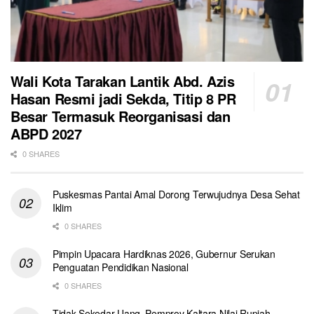
Wali Kota Tarakan Lantik Abd. Azis
Hasan Resmi jadi Sekda, Titip 8 PR
Besar Termasuk Reorganisasi dan
ABPD 2027
0 SHARES
Puskesmas Pantai Amal Dorong Terwujudnya Desa Sehat
Iklim
0 SHARES
Pimpin Upacara Hardiknas 2026, Gubernur Serukan
Penguatan Pendidikan Nasional
0 SHARES
Tidak Sekedar Uang, Pemprov Kaltara Nilai Rupiah