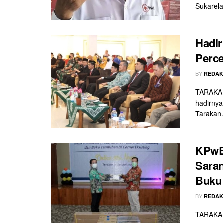
Sukarela
Hadi
Perce
BY
REDAK
TARAKAN 
hadirnya
Tarakan.
KPwBI
Saran
Buku 
BY
REDAK
TARAKAN