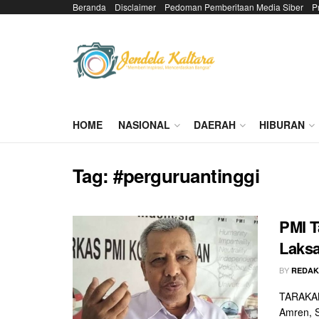
Beranda
Disclaimer
Pedoman Pemberitaan Media Siber
P
HOME
NASIONAL
DAERAH
HIBURAN
Tag:
#perguruantinggi
PMI T
Laksa
BY
REDAK
TARAKAN
Amren, S