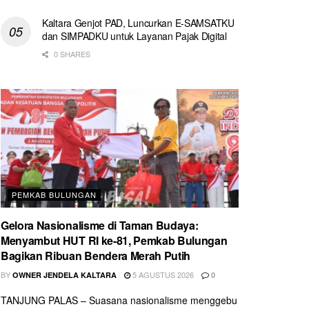
Kaltara Genjot PAD, Luncurkan E-SAMSATKU
dan SIMPADKU untuk Layanan Pajak Digital
0 SHARES
PEMKAB BULUNGAN
Gelora Nasionalisme di Taman Budaya:
Menyambut HUT RI ke-81, Pemkab Bulungan
Bagikan Ribuan Bendera Merah Putih
BY
5 AGUSTUS 2026
OWNER JENDELA KALTARA
0
TANJUNG PALAS – Suasana nasionalisme menggebu