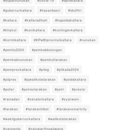
#bupatinunukan
#covid-19
#dprdkaltara
#gubernurkaltara
#hasanbasri
#idulfitri
#kaltara
#kaltaradihati
#kapoldakaltara
#khairul
#konikaltara
#kontingenkaltara
#kormikaltara
#KPwBIprovinsikaltara
#nunukan
#pemilu2024
#pemkabbulungan
#pemkabnunukan
#pemkottarakan
#pemprovkaltara
#pileg
#pilkada2024
#pilpres
#pjwalikotatarakan
#poldakaltara
#polisi
#polrestarakan
#polri
#presisi
#ramadan
#senatorkaltara
#syarwani
#tarakan
#tarakanhibot
#tarakansmartcity
#wakilgubernurkaltara
#walikotatarakan
#yansentp
#zainalarifinpaliwang