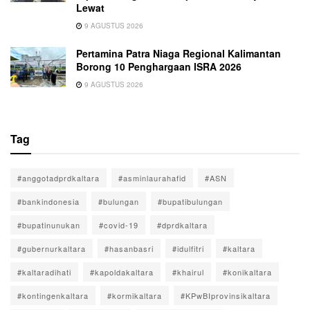
Lewat
9 AGUSTUS 2026
Pertamina Patra Niaga Regional Kalimantan
Borong 10 Penghargaan ISRA 2026
9 AGUSTUS 2026
Tag
#anggotadprdkaltara
#asminlaurahafid
#ASN
#bankindonesia
#bulungan
#bupatibulungan
#bupatinunukan
#covid-19
#dprdkaltara
#gubernurkaltara
#hasanbasri
#idulfitri
#kaltara
#kaltaradihati
#kapoldakaltara
#khairul
#konikaltara
#kontingenkaltara
#kormikaltara
#KPwBIprovinsikaltara