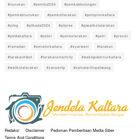
#nunukan
#pemilu2024
#pemkabbulungan
#pemkabnunukan
#pemkottarakan
#pemprovkaltara
#pileg
#pilkada2024
#pilpres
#pjwalikotatarakan
#poldakaltara
#polisi
#polrestarakan
#polri
#presisi
#ramadan
#senatorkaltara
#syarwani
#tarakan
#tarakanhibot
#tarakansmartcity
#wakilgubernurkaltara
#walikotatarakan
#yansentp
#zainalarifinpaliwang
Redaksi
Disclaimer
Pedoman Pemberitaan Media Siber
Terms And Conditions