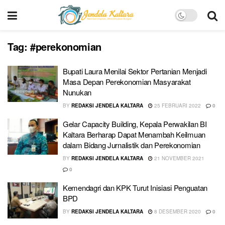
Tag:
#perekonomian
Bupati Laura Menilai Sektor Pertanian Menjadi
Masa Depan Perekonomian Masyarakat
Nunukan
BY
REDAKSI JENDELA KALTARA
25 FEBRUARI 2022
0
Gelar Capacity Building, Kepala Perwakilan BI
Kaltara Berharap Dapat Menambah Keilmuan
dalam Bidang Jurnalistik dan Perekonomian
BY
REDAKSI JENDELA KALTARA
21 NOVEMBER 2021
0
Kemendagri dan KPK Turut Inisiasi Penguatan
BPD
BY
REDAKSI JENDELA KALTARA
8 DESEMBER 2020
0