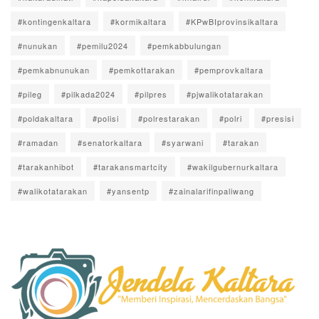
#kontingenkaltara
#kormikaltara
#KPwBIprovinsikaltara
#nunukan
#pemilu2024
#pemkabbulungan
#pemkabnunukan
#pemkottarakan
#pemprovkaltara
#pileg
#pilkada2024
#pilpres
#pjwalikotatarakan
#poldakaltara
#polisi
#polrestarakan
#polri
#presisi
#ramadan
#senatorkaltara
#syarwani
#tarakan
#tarakanhibot
#tarakansmartcity
#wakilgubernurkaltara
#walikotatarakan
#yansentp
#zainalarifinpaliwang