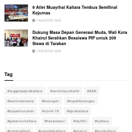
9 Atlet Muaythai Kaltara Tembus Semifinal
Kejurnas
7 AGUSTUS 2026
Dukung Masa Depan Generasi Muda, Wali Kota
Khairul Serahkan Beasiswa PIP untuk 209
Siswa di Tarakan
7 AGUSTUS 2026
Tag
#anggotadprdkaltara
#asminlaurahafid
#ASN
#bankindonesia
#bulungan
#bupatibulungan
#bupatinunukan
#covid-19
#dprdkaltara
#gubernurkaltara
#hasanbasri
#idulfitri
#kaltara
#kaltaradihati
#kapoldakaltara
#khairul
#konikaltara