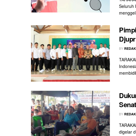
Seluruh 
menggela
Pimpi
Djupr
BY
REDAK
TARAKAN 
Indonesi
membidik
Dukun
Senat
BY
REDAK
TARAKAN 
digelar 