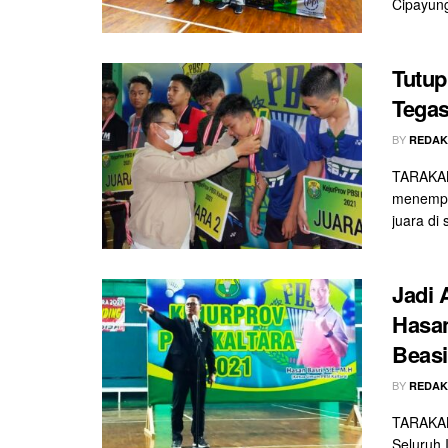
Cipayung,
Tutup
Tegas
BY
REDAK
TARAKAN 
menempa
juara di
Jadi 
Hasan
Beas
BY
REDAK
TARAKAN 
Seluruh 