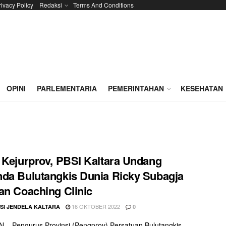
rivacy Policy
Redaksi
Terms And Conditions
OPINI
PARLEMENTARIA
PEMERINTAHAN
KESEHATAN
 Kejurprov, PBSI Kaltara Undang
da Bulutangkis Dunia Ricky Subagja
an Coaching Clinic
16 OKTOBER 2022
SI JENDELA KALTARA
0
– Pengurus Provinsi (Pengprov) Persatuan Bulutangkis