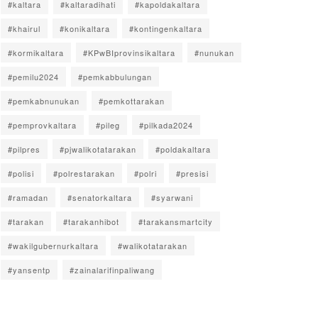
#kaltara
#kaltaradihati
#kapoldakaltara
#khairul
#konikaltara
#kontingenkaltara
#kormikaltara
#KPwBIprovinsikaltara
#nunukan
#pemilu2024
#pemkabbulungan
#pemkabnunukan
#pemkottarakan
#pemprovkaltara
#pileg
#pilkada2024
#pilpres
#pjwalikotatarakan
#poldakaltara
#polisi
#polrestarakan
#polri
#presisi
#ramadan
#senatorkaltara
#syarwani
#tarakan
#tarakanhibot
#tarakansmartcity
#wakilgubernurkaltara
#walikotatarakan
#yansentp
#zainalarifinpaliwang