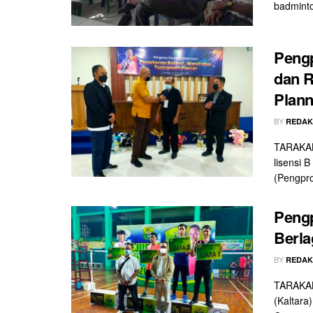
badminto
Pengp
dan R
Plann
BY
REDAK
TARAKAN 
lisensi 
(Pengpro
Pengp
Berla
BY
REDAK
TARAKAN
(Kaltara)