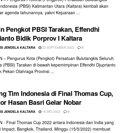
Indonesia (PBSI) Kalimantan Utara (Kaltara) kembali akan
r agenda tahunannya, yakni Kejuaraan ...
n Pengkot PBSI Tarakan, Effendhi
ianto Bidik Porprov I Kaltara
22 SEPTEMBER 2022
SI JENDELA KALTARA
0
– Pengurus Kota (Pengkot) Persatuan Bulutangkis Seluruh
a (PBSI) Tarakan di bawah kepemimpinan Effendhi Djuprianto
 Pekan Olahraga Provinsi ...
g Tim Indonesia di Final Thomas Cup,
or Hasan Basri Gelar Nobar
16 MEI 2022
SI JENDELA KALTARA
0
- Final Thomas Cup 2022 antara Indonesia dan India yang
di Impact, Bangkok, Thailand, Minggu (15/5/2022) membuat