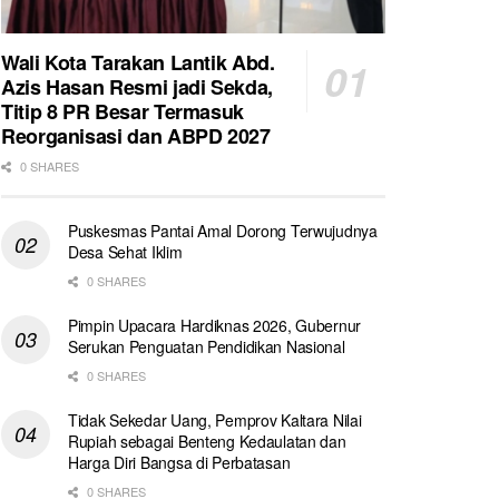
Wali Kota Tarakan Lantik Abd.
Azis Hasan Resmi jadi Sekda,
Titip 8 PR Besar Termasuk
Reorganisasi dan ABPD 2027
0 SHARES
Puskesmas Pantai Amal Dorong Terwujudnya
Desa Sehat Iklim
0 SHARES
Pimpin Upacara Hardiknas 2026, Gubernur
Serukan Penguatan Pendidikan Nasional
0 SHARES
Tidak Sekedar Uang, Pemprov Kaltara Nilai
Rupiah sebagai Benteng Kedaulatan dan
Harga Diri Bangsa di Perbatasan
0 SHARES