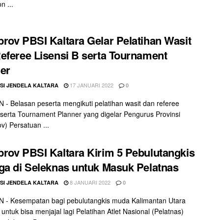
n ...
rov PBSI Kaltara Gelar Pelatihan Wasit
eferee Lisensi B serta Tournament
er
17 JANUARI 2022
SI JENDELA KALTARA
0
- Belasan peserta mengikuti pelatihan wasit dan referee
B serta Tournament Planner yang digelar Pengurus Provinsi
v) Persatuan ...
rov PBSI Kaltara Kirim 5 Pebulutangkis
ga di Seleknas untuk Masuk Pelatnas
8 JANUARI 2022
SI JENDELA KALTARA
0
 - Kesempatan bagi pebulutangkis muda Kalimantan Utara
 untuk bisa menjajal lagi Pelatihan Atlet Nasional (Pelatnas)