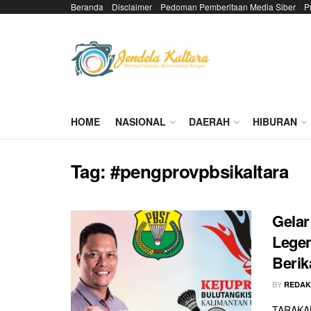
Beranda
Disclaimer
Pedoman Pemberitaan Media Siber
P
HOME
NASIONAL
DAERAH
HIBURAN
Tag:
#pengprovpbsikaltara
Gelar
Legen
Berik
BY
REDAK
TARAKAN 