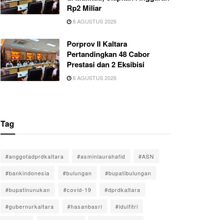
Rp2 Miliar
8 AGUSTUS 2026
Porprov II Kaltara
Pertandingkan 48 Cabor
Prestasi dan 2 Eksibisi
8 AGUSTUS 2026
Tag
#anggotadprdkaltara
#asminlaurahafid
#ASN
#bankindonesia
#bulungan
#bupatibulungan
#bupatinunukan
#covid-19
#dprdkaltara
#gubernurkaltara
#hasanbasri
#idulfitri