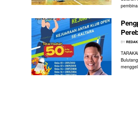
pembinaa
Pengp
Pereb
BY
REDAK
TARAKAN 
Bulutang
menggela