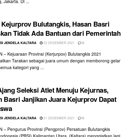
 Jakarta. Di ...
 Kejurprov Bulutangkis, Hasan Basri
kan Tidak Ada Bantuan dari Pemerintah
22 DESEMBER 2021
SI JENDELA KALTARA
0
– Kejuaraan Provinsi (Kerjurpov) Bulutangkis 2021
tkan Tarakan sebagai juara umum dengan memborong gelar
 semua kategori yang ...
Ajang Seleksi Atlet Menuju Kejurnas,
 Basri Janjikan Juara Kejurprov Dapat
iswa
21 DESEMBER 2021
SI JENDELA KALTARA
0
– Pengurus Provinsi (Pengprov) Persatuan Bulutangkis
Indonesia (PBSI) Kalimantan Utara (Kaltara) menggiatkan lagi