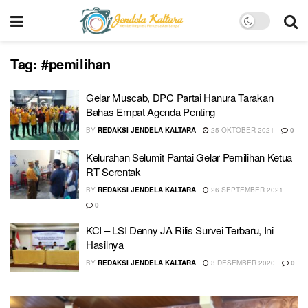
Tag:
#pemilihan
Gelar Muscab, DPC Partai Hanura Tarakan
Bahas Empat Agenda Penting
BY
REDAKSI JENDELA KALTARA
25 OKTOBER 2021
0
Kelurahan Selumit Pantai Gelar Pemilihan Ketua
RT Serentak
BY
REDAKSI JENDELA KALTARA
26 SEPTEMBER 2021
0
KCI – LSI Denny JA Rilis Survei Terbaru, Ini
Hasilnya
BY
REDAKSI JENDELA KALTARA
3 DESEMBER 2020
0