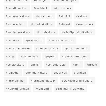
#bupatinunukan
#covid-19
#dprdkaltara
#gubernurkaltara
#hasanbasri
#idulfitri
#kaltara
#kaltaradihati
#kapoldakaltara
#khairul
#konikaltara
#kontingenkaltara
#kormikaltara
#KPwBIprovinsikaltara
#nunukan
#pemilu2024
#pemkabbulungan
#pemkabnunukan
#pemkottarakan
#pemprovkaltara
#pileg
#pilkada2024
#pilpres
#pjwalikotatarakan
#poldakaltara
#polisi
#polrestarakan
#polri
#presisi
#ramadan
#senatorkaltara
#syarwani
#tarakan
#tarakanhibot
#tarakansmartcity
#wakilgubernurkaltara
#walikotatarakan
#yansentp
#zainalarifinpaliwang