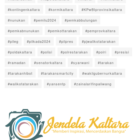
#kontingenkaltara
#kormikaltara
#KPwBIprovinsikaltara
#nunukan
#pemilu2024
#pemkabbulungan
#pemkabnunukan
#pemkottarakan
#pemprovkaltara
#pileg
#pilkada2024
#pilpres
#pjwalikotatarakan
#poldakaltara
#polisi
#polrestarakan
#polri
#presisi
#ramadan
#senatorkaltara
#syarwani
#tarakan
#tarakanhibot
#tarakansmartcity
#wakilgubernurkaltara
#walikotatarakan
#yansentp
#zainalarifinpaliwang