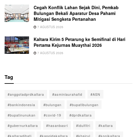
Cegah Konflik Lahan Sejak Dini, Pemkab
Bulungan Bekali Aparatur Desa Pahami
Mitigasi Sengketa Pertanahan
7 AGUSTUS 2026
Kaltara Kirim 5 Petarung ke Semifinal di Hari
Pertama Kejurnas Muaythai 2026
7 AGUSTUS 2026
Tag
#anggotadprdkaltara
#asminlaurahafid
#ASN
#bankindonesia
#bulungan
#bupatibulungan
#bupatinunukan
#covid-19
#dprdkaltara
#gubernurkaltara
#hasanbasri
#idulfitri
#kaltara
#kaltaradihati
#kapoldakaltara
#khairul
#konikaltara