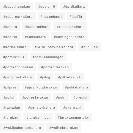
#bupatinunukan
#covid-19
#dprdkaltara
#gubernurkaltara
#hasanbasri
#idulfitri
#kaltara
#kaltaradihati
#kapoldakaltara
#khairul
#konikaltara
#kontingenkaltara
#kormikaltara
#KPwBIprovinsikaltara
#nunukan
#pemilu2024
#pemkabbulungan
#pemkabnunukan
#pemkottarakan
#pemprovkaltara
#pileg
#pilkada2024
#pilpres
#pjwalikotatarakan
#poldakaltara
#polisi
#polrestarakan
#polri
#presisi
#ramadan
#senatorkaltara
#syarwani
#tarakan
#tarakanhibot
#tarakansmartcity
#wakilgubernurkaltara
#walikotatarakan