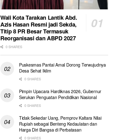
Wali Kota Tarakan Lantik Abd.
Azis Hasan Resmi jadi Sekda,
Titip 8 PR Besar Termasuk
Reorganisasi dan ABPD 2027
0 SHARES
Puskesmas Pantai Amal Dorong Terwujudnya
Desa Sehat Iklim
0 SHARES
Pimpin Upacara Hardiknas 2026, Gubernur
Serukan Penguatan Pendidikan Nasional
0 SHARES
Tidak Sekedar Uang, Pemprov Kaltara Nilai
Rupiah sebagai Benteng Kedaulatan dan
Harga Diri Bangsa di Perbatasan
0 SHARES