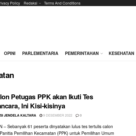
rivacy Policy
Redaksi
Terms And Conditions
OPINI
PARLEMENTARIA
PEMERINTAHAN
KESEHATAN
atan
lon Petugas PPK akan Ikuti Tes
cara, Ini Kisi-kisinya
9 DESEMBER 2022
SI JENDELA KALTARA
0
– Sebanyak 61 peserta dinyatakan lulus tes tertulis calon
Panitia Pemilihan Kecamatan (PPK) untuk Pemilihan Umum