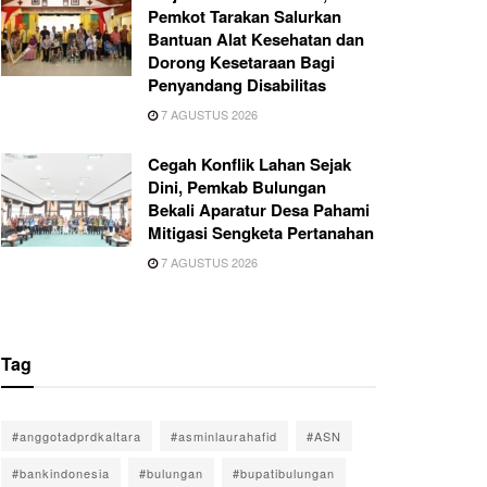
Pemkot Tarakan Salurkan
Bantuan Alat Kesehatan dan
Dorong Kesetaraan Bagi
Penyandang Disabilitas
7 AGUSTUS 2026
Cegah Konflik Lahan Sejak
Dini, Pemkab Bulungan
Bekali Aparatur Desa Pahami
Mitigasi Sengketa Pertanahan
7 AGUSTUS 2026
Tag
#anggotadprdkaltara
#asminlaurahafid
#ASN
#bankindonesia
#bulungan
#bupatibulungan