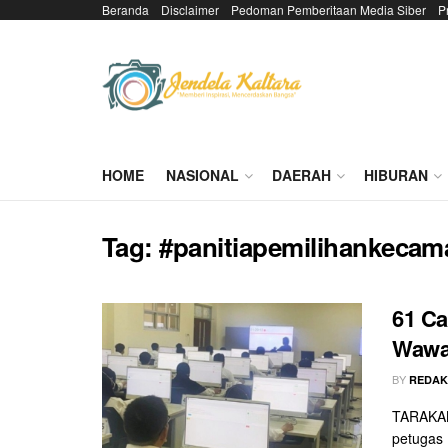
Beranda
Disclaimer
Pedoman Pemberitaan Media Siber
P
HOME
NASIONAL
DAERAH
HIBURAN
Tag:
#panitiapemilihankecam
61 Ca
Wawan
BY
REDAK
TARAKAN 
petugas 