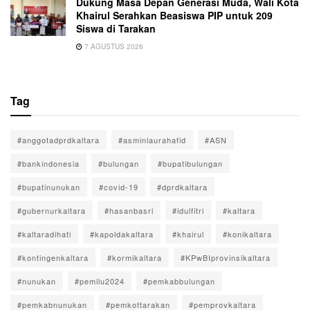
Dukung Masa Depan Generasi Muda, Wali Kota
Khairul Serahkan Beasiswa PIP untuk 209
Siswa di Tarakan
7 AGUSTUS 2026
Tag
#anggotadprdkaltara
#asminlaurahafid
#ASN
#bankindonesia
#bulungan
#bupatibulungan
#bupatinunukan
#covid-19
#dprdkaltara
#gubernurkaltara
#hasanbasri
#idulfitri
#kaltara
#kaltaradihati
#kapoldakaltara
#khairul
#konikaltara
#kontingenkaltara
#kormikaltara
#KPwBIprovinsikaltara
#nunukan
#pemilu2024
#pemkabbulungan
#pemkabnunukan
#pemkottarakan
#pemprovkaltara