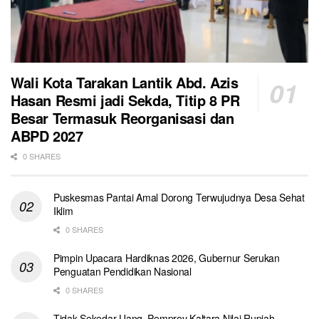
Wali Kota Tarakan Lantik Abd. Azis
Hasan Resmi jadi Sekda, Titip 8 PR
Besar Termasuk Reorganisasi dan
ABPD 2027
0 SHARES
Puskesmas Pantai Amal Dorong Terwujudnya Desa Sehat
Iklim
0 SHARES
Pimpin Upacara Hardiknas 2026, Gubernur Serukan
Penguatan Pendidikan Nasional
0 SHARES
Tidak Sekedar Uang, Pemprov Kaltara Nilai Rupiah