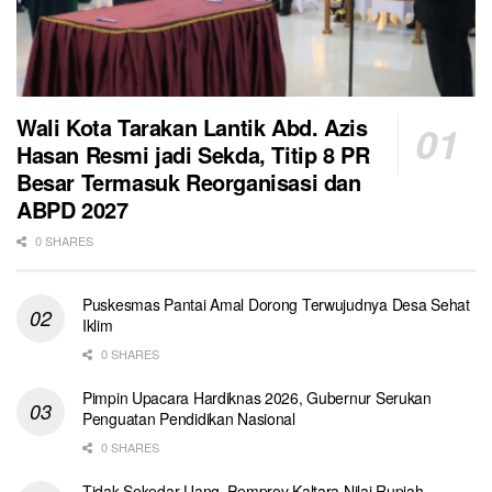
Wali Kota Tarakan Lantik Abd. Azis
Hasan Resmi jadi Sekda, Titip 8 PR
Besar Termasuk Reorganisasi dan
ABPD 2027
0 SHARES
Puskesmas Pantai Amal Dorong Terwujudnya Desa Sehat
Iklim
0 SHARES
Pimpin Upacara Hardiknas 2026, Gubernur Serukan
Penguatan Pendidikan Nasional
0 SHARES
Tidak Sekedar Uang, Pemprov Kaltara Nilai Rupiah