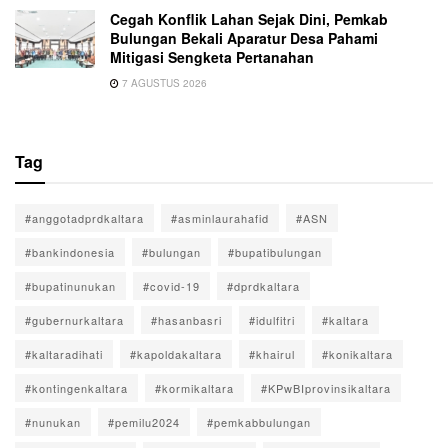
Cegah Konflik Lahan Sejak Dini, Pemkab
Bulungan Bekali Aparatur Desa Pahami
Mitigasi Sengketa Pertanahan
7 AGUSTUS 2026
Tag
#anggotadprdkaltara
#asminlaurahafid
#ASN
#bankindonesia
#bulungan
#bupatibulungan
#bupatinunukan
#covid-19
#dprdkaltara
#gubernurkaltara
#hasanbasri
#idulfitri
#kaltara
#kaltaradihati
#kapoldakaltara
#khairul
#konikaltara
#kontingenkaltara
#kormikaltara
#KPwBIprovinsikaltara
#nunukan
#pemilu2024
#pemkabbulungan