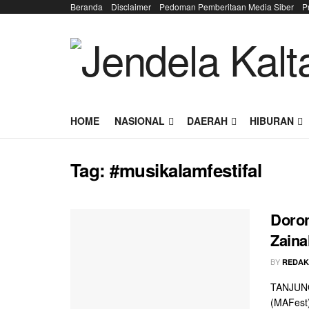
Beranda
Disclaimer
Pedoman Pemberitaan Media Siber
P
HOME
NASIONAL
DAERAH
HIBURAN
Tag:
#musikalamfestifal
Doron
Zaina
BY
REDAK
TANJUNG
(MAFest)