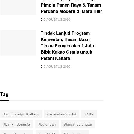
Pimpin Panen Raya & Tanam
Perdana Modern di Mara Hilir
5 AGUSTUS 2026
Tindak Lanjuti Program
Kementan, Hasan Basri
Tinjau Penyemaian 1 Juta
Bibit Kakao Gratis untuk
Petani Kaltara
5 AGUSTUS 2026
Tag
#anggotadprdkaltara
#asminlaurahafid
#ASN
#bankindonesia
#bulungan
#bupatibulungan