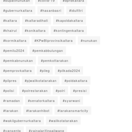
#bupatinunukan
#covid-19
#dprdkaltara
#gubernurkaltara
#hasanbasri
#idulfitri
#kaltara
#kaltaradihati
#kapoldakaltara
#khairul
#konikaltara
#kontingenkaltara
#kormikaltara
#KPwBIprovinsikaltara
#nunukan
#pemilu2024
#pemkabbulungan
#pemkabnunukan
#pemkottarakan
#pemprovkaltara
#pileg
#pilkada2024
#pilpres
#pjwalikotatarakan
#poldakaltara
#polisi
#polrestarakan
#polri
#presisi
#ramadan
#senatorkaltara
#syarwani
#tarakan
#tarakanhibot
#tarakansmartcity
#wakilgubernurkaltara
#walikotatarakan
#yansentp
#zainalarifinpaliwang