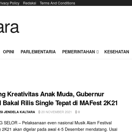
rivacy Policy
Redaksi
Terms And Conditions
OPINI
PARLEMENTARIA
PEMERINTAHAN
KESEHATAN
g Kreativitas Anak Muda, Gubernur
l Bakal Rilis Single Tepat di MAFest 2K21
20 NOVEMBER 2021
SI JENDELA KALTARA
0
 SELOR – Pelaksanaan even nasional Musik Alam Festival
 2K21 akan digelar pada awal 4-5 Desember mendatang. Usai