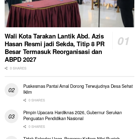
Wali Kota Tarakan Lantik Abd. Azis
Hasan Resmi jadi Sekda, Titip 8 PR
Besar Termasuk Reorganisasi dan
ABPD 2027
0 SHARES
Puskesmas Pantai Amal Dorong Terwujudnya Desa Sehat
Iklim
0 SHARES
Pimpin Upacara Hardiknas 2026, Gubernur Serukan
Penguatan Pendidikan Nasional
0 SHARES
Tidak Sekedar Uang, Pemprov Kaltara Nilai Rupiah