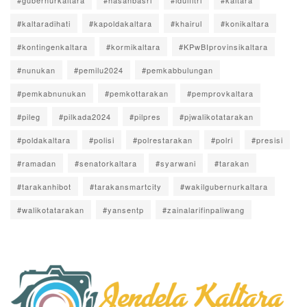
#gubernurkaltara
#hasanbasri
#idulfitri
#kaltara
#kaltaradihati
#kapoldakaltara
#khairul
#konikaltara
#kontingenkaltara
#kormikaltara
#KPwBIprovinsikaltara
#nunukan
#pemilu2024
#pemkabbulungan
#pemkabnunukan
#pemkottarakan
#pemprovkaltara
#pileg
#pilkada2024
#pilpres
#pjwalikotatarakan
#poldakaltara
#polisi
#polrestarakan
#polri
#presisi
#ramadan
#senatorkaltara
#syarwani
#tarakan
#tarakanhibot
#tarakansmartcity
#wakilgubernurkaltara
#walikotatarakan
#yansentp
#zainalarifinpaliwang