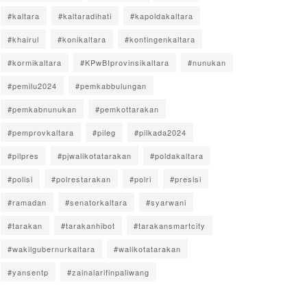
#kaltara
#kaltaradihati
#kapoldakaltara
#khairul
#konikaltara
#kontingenkaltara
#kormikaltara
#KPwBIprovinsikaltara
#nunukan
#pemilu2024
#pemkabbulungan
#pemkabnunukan
#pemkottarakan
#pemprovkaltara
#pileg
#pilkada2024
#pilpres
#pjwalikotatarakan
#poldakaltara
#polisi
#polrestarakan
#polri
#presisi
#ramadan
#senatorkaltara
#syarwani
#tarakan
#tarakanhibot
#tarakansmartcity
#wakilgubernurkaltara
#walikotatarakan
#yansentp
#zainalarifinpaliwang