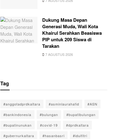
7 AGUSTUS 2026
Dukung Masa Depan
Generasi Muda, Wali Kota
Khairul Serahkan Beasiswa
PIP untuk 209 Siswa di
Tarakan
7 AGUSTUS 2026
Tag
#anggotadprdkaltara
#asminlaurahafid
#ASN
#bankindonesia
#bulungan
#bupatibulungan
#bupatinunukan
#covid-19
#dprdkaltara
#gubernurkaltara
#hasanbasri
#idulfitri