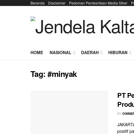
Beranda
Disclaimer
Pedoman Pemberitaan Media Siber
P
HOME
NASIONAL
DAERAH
HIBURAN
Tag:
#minyak
PT Pe
Produ
BY
OWNER
JAKARTA 
positif 