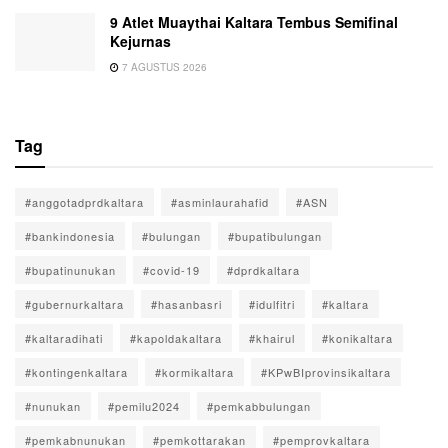
9 Atlet Muaythai Kaltara Tembus Semifinal
Kejurnas
7 AGUSTUS 2026
Tag
#anggotadprdkaltara
#asminlaurahafid
#ASN
#bankindonesia
#bulungan
#bupatibulungan
#bupatinunukan
#covid-19
#dprdkaltara
#gubernurkaltara
#hasanbasri
#idulfitri
#kaltara
#kaltaradihati
#kapoldakaltara
#khairul
#konikaltara
#kontingenkaltara
#kormikaltara
#KPwBIprovinsikaltara
#nunukan
#pemilu2024
#pemkabbulungan
#pemkabnunukan
#pemkottarakan
#pemprovkaltara