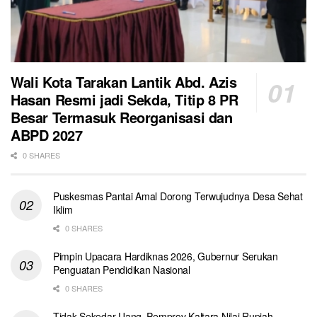
Wali Kota Tarakan Lantik Abd. Azis
Hasan Resmi jadi Sekda, Titip 8 PR
Besar Termasuk Reorganisasi dan
ABPD 2027
0 SHARES
Puskesmas Pantai Amal Dorong Terwujudnya Desa Sehat
Iklim
0 SHARES
Pimpin Upacara Hardiknas 2026, Gubernur Serukan
Penguatan Pendidikan Nasional
0 SHARES
Tidak Sekedar Uang, Pemprov Kaltara Nilai Rupiah