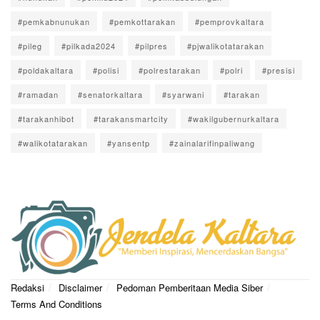
#pemkabnunukan
#pemkottarakan
#pemprovkaltara
#pileg
#pilkada2024
#pilpres
#pjwalikotatarakan
#poldakaltara
#polisi
#polrestarakan
#polri
#presisi
#ramadan
#senatorkaltara
#syarwani
#tarakan
#tarakanhibot
#tarakansmartcity
#wakilgubernurkaltara
#walikotatarakan
#yansentp
#zainalarifinpaliwang
Redaksi
Disclaimer
Pedoman Pemberitaan Media Siber
Terms And Conditions