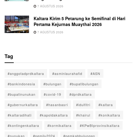
7 AGUSTUS 2026
Kaltara Kirim 5 Petarung ke Semifinal di Hari
Pertama Kejurnas Muaythai 2026
7 AGUSTUS 2026
Tag
#anggotadprdkaltara
#asminlaurahafid
#ASN
#bankindonesia
#bulungan
#bupatibulungan
#bupatinunukan
#covid-19
#dprdkaltara
#gubernurkaltara
#hasanbasri
#idulfitri
#kaltara
#kaltaradihati
#kapoldakaltara
#khairul
#konikaltara
#kontingenkaltara
#kormikaltara
#KPwBIprovinsikaltara
#nunukan
#pemilu2024
#pemkabbulungan