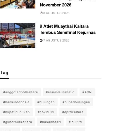
November 2026
8 AGUSTUS 2026
9 Atlet Muaythai Kaltara
Tembus Semifinal Kejurnas
7 AGUSTUS 2026
Tag
#anggotadprdkaltara
#asminlaurahafid
#ASN
#bankindonesia
#bulungan
#bupatibulungan
#bupatinunukan
#covid-19
#dprdkaltara
#gubernurkaltara
#hasanbasri
#idulfitri