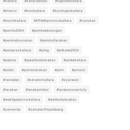
#kaltara
#kaltaradihati
#kapoldakaltara
#khairul
#konikaltara
#kontingenkaltara
#kormikaltara
#KPwBIprovinsikaltara
#nunukan
#pemilu2024
#pemkabbulungan
#pemkabnunukan
#pemkottarakan
#pemprovkaltara
#pileg
#pilkada2024
#pilpres
#pjwalikotatarakan
#poldakaltara
#polisi
#polrestarakan
#polri
#presisi
#ramadan
#senatorkaltara
#syarwani
#tarakan
#tarakanhibot
#tarakansmartcity
#wakilgubernurkaltara
#walikotatarakan
#yansentp
#zainalarifinpaliwang