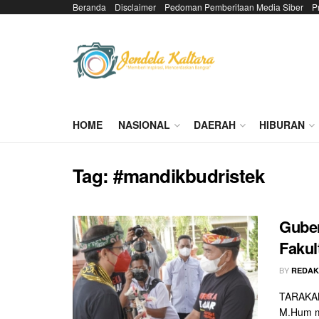
Beranda
Disclaimer
Pedoman Pemberitaan Media Siber
P
HOME
NASIONAL
DAERAH
HIBURAN
Tag:
#mandikbudristek
Gube
Fakul
BY
REDAK
TARAKAN 
M.Hum me