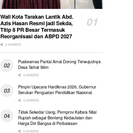
Wali Kota Tarakan Lantik Abd.
Azis Hasan Resmi jadi Sekda,
Titip 8 PR Besar Termasuk
Reorganisasi dan ABPD 2027
0 SHARES
Puskesmas Pantai Amal Dorong Terwujudnya
Desa Sehat Iklim
0 SHARES
Pimpin Upacara Hardiknas 2026, Gubernur
Serukan Penguatan Pendidikan Nasional
0 SHARES
Tidak Sekedar Uang, Pemprov Kaltara Nilai
Rupiah sebagai Benteng Kedaulatan dan
Harga Diri Bangsa di Perbatasan
0 SHARES