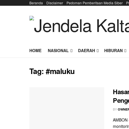
Beranda
Disclaimer
Pedoman Pemberitaan Media Siber
P
HOME
NASIONAL
DAERAH
HIBURAN
Tag:
#maluku
Hasan
Penge
BY
OWNER
AMBON –
monitori