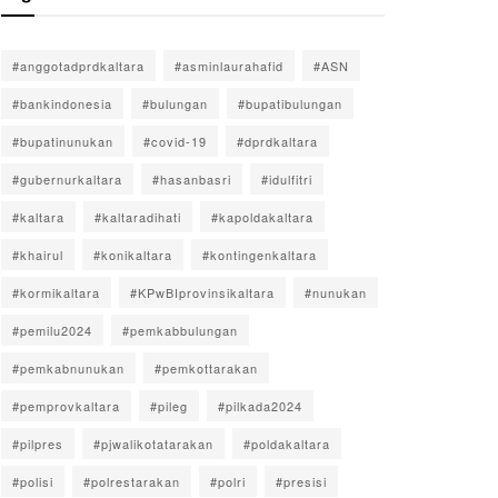
#anggotadprdkaltara
#asminlaurahafid
#ASN
#bankindonesia
#bulungan
#bupatibulungan
#bupatinunukan
#covid-19
#dprdkaltara
#gubernurkaltara
#hasanbasri
#idulfitri
#kaltara
#kaltaradihati
#kapoldakaltara
#khairul
#konikaltara
#kontingenkaltara
#kormikaltara
#KPwBIprovinsikaltara
#nunukan
#pemilu2024
#pemkabbulungan
#pemkabnunukan
#pemkottarakan
#pemprovkaltara
#pileg
#pilkada2024
#pilpres
#pjwalikotatarakan
#poldakaltara
#polisi
#polrestarakan
#polri
#presisi