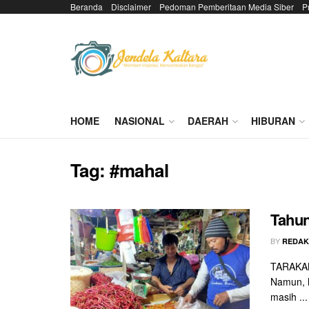
Beranda
Disclaimer
Pedoman Pemberitaan Media Siber
P
HOME
NASIONAL
DAERAH
HIBURAN
Tag:
#mahal
Tahun
BY
REDAK
TARAKAN 
Namun, h
masih ...