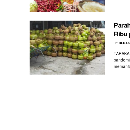
Parah
Ribu 
BY
REDAK
TARAKAN
pandemi 
memanfa