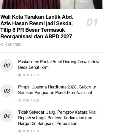
Wali Kota Tarakan Lantik Abd.
Azis Hasan Resmi jadi Sekda,
Titip 8 PR Besar Termasuk
Reorganisasi dan ABPD 2027
0 SHARES
Puskesmas Pantai Amal Dorong Terwujudnya
Desa Sehat Iklim
0 SHARES
Pimpin Upacara Hardiknas 2026, Gubernur
Serukan Penguatan Pendidikan Nasional
0 SHARES
Tidak Sekedar Uang, Pemprov Kaltara Nilai
Rupiah sebagai Benteng Kedaulatan dan
Harga Diri Bangsa di Perbatasan
0 SHARES