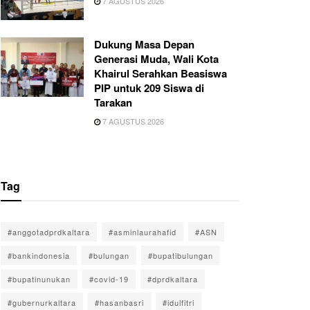
7 AGUSTUS 2026
Dukung Masa Depan
Generasi Muda, Wali Kota
Khairul Serahkan Beasiswa
PIP untuk 209 Siswa di
Tarakan
7 AGUSTUS 2026
Tag
#anggotadprdkaltara
#asminlaurahafid
#ASN
#bankindonesia
#bulungan
#bupatibulungan
#bupatinunukan
#covid-19
#dprdkaltara
#gubernurkaltara
#hasanbasri
#idulfitri