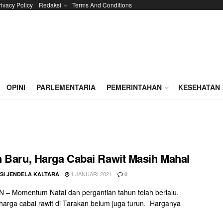
rivacy Policy
Redaksi
Terms And Conditions
OPINI
PARLEMENTARIA
PEMERINTAHAN
KESEHATAN
 Baru, Harga Cabai Rawit Masih Mahal
1 JANUARI 2021
SI JENDELA KALTARA
0
– Momentum Natal dan pergantian tahun telah berlalu.
arga cabai rawit di Tarakan belum juga turun. Harganya