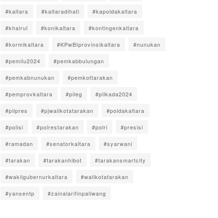
#kaltara
#kaltaradihati
#kapoldakaltara
#khairul
#konikaltara
#kontingenkaltara
#kormikaltara
#KPwBIprovinsikaltara
#nunukan
#pemilu2024
#pemkabbulungan
#pemkabnunukan
#pemkottarakan
#pemprovkaltara
#pileg
#pilkada2024
#pilpres
#pjwalikotatarakan
#poldakaltara
#polisi
#polrestarakan
#polri
#presisi
#ramadan
#senatorkaltara
#syarwani
#tarakan
#tarakanhibot
#tarakansmartcity
#wakilgubernurkaltara
#walikotatarakan
#yansentp
#zainalarifinpaliwang