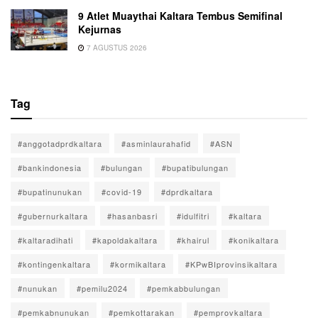
9 Atlet Muaythai Kaltara Tembus Semifinal
Kejurnas
7 AGUSTUS 2026
Tag
#anggotadprdkaltara
#asminlaurahafid
#ASN
#bankindonesia
#bulungan
#bupatibulungan
#bupatinunukan
#covid-19
#dprdkaltara
#gubernurkaltara
#hasanbasri
#idulfitri
#kaltara
#kaltaradihati
#kapoldakaltara
#khairul
#konikaltara
#kontingenkaltara
#kormikaltara
#KPwBIprovinsikaltara
#nunukan
#pemilu2024
#pemkabbulungan
#pemkabnunukan
#pemkottarakan
#pemprovkaltara