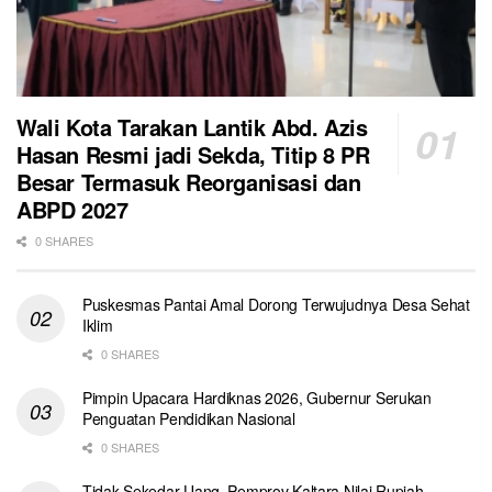
Wali Kota Tarakan Lantik Abd. Azis
Hasan Resmi jadi Sekda, Titip 8 PR
Besar Termasuk Reorganisasi dan
ABPD 2027
0 SHARES
Puskesmas Pantai Amal Dorong Terwujudnya Desa Sehat
Iklim
0 SHARES
Pimpin Upacara Hardiknas 2026, Gubernur Serukan
Penguatan Pendidikan Nasional
0 SHARES
Tidak Sekedar Uang, Pemprov Kaltara Nilai Rupiah