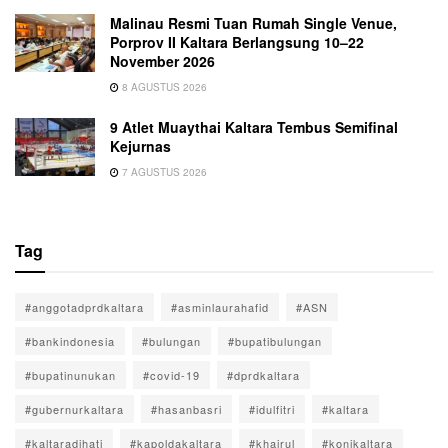
Malinau Resmi Tuan Rumah Single Venue,
Porprov II Kaltara Berlangsung 10–22
November 2026
8 AGUSTUS 2026
9 Atlet Muaythai Kaltara Tembus Semifinal
Kejurnas
7 AGUSTUS 2026
Tag
#anggotadprdkaltara
#asminlaurahafid
#ASN
#bankindonesia
#bulungan
#bupatibulungan
#bupatinunukan
#covid-19
#dprdkaltara
#gubernurkaltara
#hasanbasri
#idulfitri
#kaltara
#kaltaradihati
#kapoldakaltara
#khairul
#konikaltara