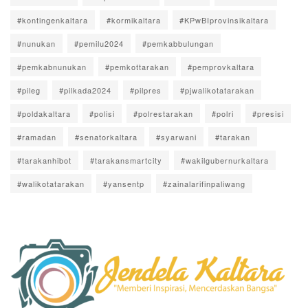
#kontingenkaltara
#kormikaltara
#KPwBIprovinsikaltara
#nunukan
#pemilu2024
#pemkabbulungan
#pemkabnunukan
#pemkottarakan
#pemprovkaltara
#pileg
#pilkada2024
#pilpres
#pjwalikotatarakan
#poldakaltara
#polisi
#polrestarakan
#polri
#presisi
#ramadan
#senatorkaltara
#syarwani
#tarakan
#tarakanhibot
#tarakansmartcity
#wakilgubernurkaltara
#walikotatarakan
#yansentp
#zainalarifinpaliwang