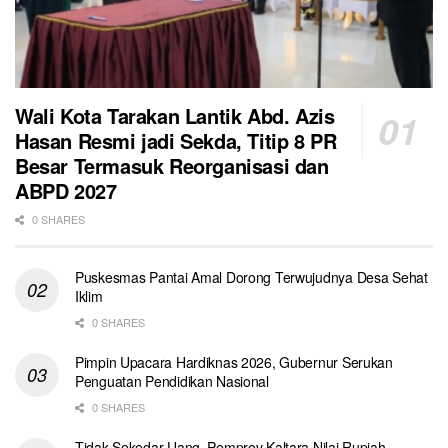
Wali Kota Tarakan Lantik Abd. Azis
Hasan Resmi jadi Sekda, Titip 8 PR
Besar Termasuk Reorganisasi dan
ABPD 2027
0 SHARES
Puskesmas Pantai Amal Dorong Terwujudnya Desa Sehat
Iklim
0 SHARES
Pimpin Upacara Hardiknas 2026, Gubernur Serukan
Penguatan Pendidikan Nasional
0 SHARES
Tidak Sekedar Uang, Pemprov Kaltara Nilai Rupiah