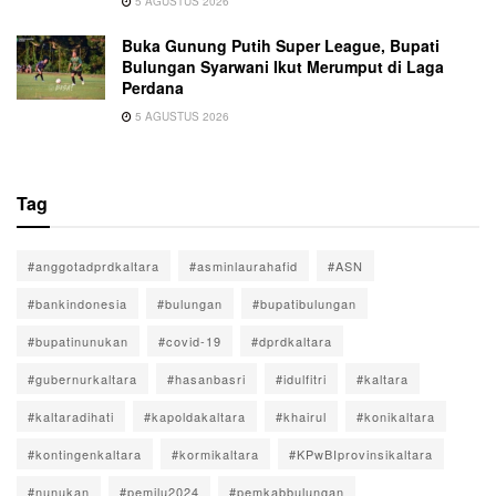
5 AGUSTUS 2026
Buka Gunung Putih Super League, Bupati
Bulungan Syarwani Ikut Merumput di Laga
Perdana
5 AGUSTUS 2026
Tag
#anggotadprdkaltara
#asminlaurahafid
#ASN
#bankindonesia
#bulungan
#bupatibulungan
#bupatinunukan
#covid-19
#dprdkaltara
#gubernurkaltara
#hasanbasri
#idulfitri
#kaltara
#kaltaradihati
#kapoldakaltara
#khairul
#konikaltara
#kontingenkaltara
#kormikaltara
#KPwBIprovinsikaltara
#nunukan
#pemilu2024
#pemkabbulungan