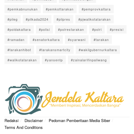
#pemkabnunukan
#pemkottarakan
#pemprovkaltara
#pileg
#pilkada2024
#pilpres
#pjwalikotatarakan
#poldakaltara
#polisi
#polrestarakan
#polri
#presisi
#ramadan
#senatorkaltara
#syarwani
#tarakan
#tarakanhibot
#tarakansmartcity
#wakilgubernurkaltara
#walikotatarakan
#yansentp
#zainalarifinpaliwang
Redaksi
Disclaimer
Pedoman Pemberitaan Media Siber
Terms And Conditions