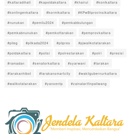
#kaltaradihati
#kapoldakaltara
#khairul
#konikaltara
#kontingenkaltara
#kormikaltara
#KPwBIprovinsikaltara
#nunukan
#pemilu2024
#pemkabbulungan
#pemkabnunukan
#pemkottarakan
#pemprovkaltara
#pileg
#pilkada2024
#pilpres
#pjwalikotatarakan
#poldakaltara
#polisi
#polrestarakan
#polri
#presisi
#ramadan
#senatorkaltara
#syarwani
#tarakan
#tarakanhibot
#tarakansmartcity
#wakilgubernurkaltara
#walikotatarakan
#yansentp
#zainalarifinpaliwang