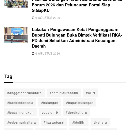
Forum 2026 dan Peluncuran Portal Siap
SiGapKU
6 AGUSTUS 2026
Lakukan Pengawasan Ketat Penganggaran:
Bupati Bulungan Buka Bimtek Verifikasi RKA-
PD demi Sehatkan Administrasi Keuangan
Daerah
6 AGUSTUS 2026
Tag
#anggotadprdkaltara
#asminlaurahafid
#ASN
#bankindonesia
#bulungan
#bupatibulungan
#bupatinunukan
#covid-19
#dprdkaltara
#gubernurkaltara
#hasanbasri
#idulfitri
#kaltara