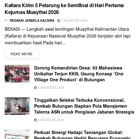
Kaltara Kirim 5 Petarung ke Semifinal di Hari Pertama
Kejurnas Muaythai 2026
BY
REDAKSI JENDELA KALTARA
7 AGUSTUS 2026
BEKASI — Langkah awal kontingen Muaythai Kalimantan Utara
(Kaltara) di Kejuaraan Nasional Muaythai 2026 berjalan alot tapi
membuahkan hasil.Pada hari...
READ MORE
Dorong Kemandirian Desa: 93 Mahasiswa
Unikaltar Terjun KKN, Usung Konsep ‘One
Village One Product’ di Bulungan
6 AGUSTUS 2026
Tinggalkan Seleksi Terbuka Konvensional,
Pemkab Bulungan Siapkan Pola Manajemen
Talenta ASN untuk Pengisian Jabatan Strategis
6 AGUSTUS 2026
Perkuat Sinergi Hadapi Tantangan Global:
Pemkab Bulungan Hadiri Benuanta Economic