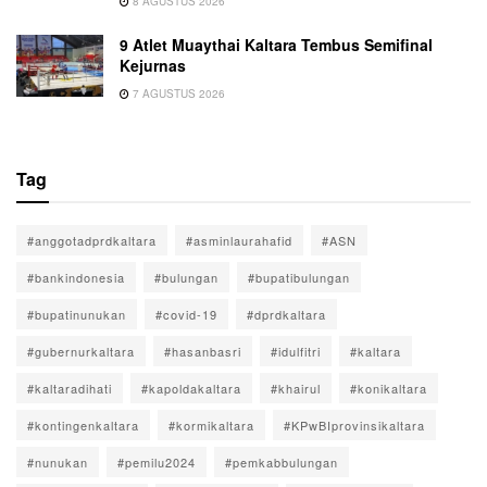
8 AGUSTUS 2026
9 Atlet Muaythai Kaltara Tembus Semifinal
Kejurnas
7 AGUSTUS 2026
Tag
#anggotadprdkaltara
#asminlaurahafid
#ASN
#bankindonesia
#bulungan
#bupatibulungan
#bupatinunukan
#covid-19
#dprdkaltara
#gubernurkaltara
#hasanbasri
#idulfitri
#kaltara
#kaltaradihati
#kapoldakaltara
#khairul
#konikaltara
#kontingenkaltara
#kormikaltara
#KPwBIprovinsikaltara
#nunukan
#pemilu2024
#pemkabbulungan