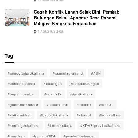
Cegah Konflik Lahan Sejak Dini, Pemkab
Bulungan Bekali Aparatur Desa Pahami
Mitigasi Sengketa Pertanahan
7 AGUSTUS 2026
Tag
#anggotadprdkaltara
#asminlaurahafid
#ASN
#bankindonesia
#bulungan
#bupatibulungan
#bupatinunukan
#covid-19
#dprdkaltara
#gubernurkaltara
#hasanbasri
#idulfitri
#kaltara
#kaltaradihati
#kapoldakaltara
#khairul
#konikaltara
#kontingenkaltara
#kormikaltara
#KPwBIprovinsikaltara
#nunukan
#pemilu2024
#pemkabbulungan