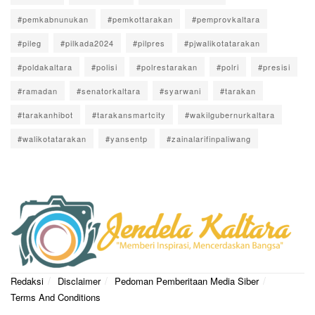
#pemkabnunukan
#pemkottarakan
#pemprovkaltara
#pileg
#pilkada2024
#pilpres
#pjwalikotatarakan
#poldakaltara
#polisi
#polrestarakan
#polri
#presisi
#ramadan
#senatorkaltara
#syarwani
#tarakan
#tarakanhibot
#tarakansmartcity
#wakilgubernurkaltara
#walikotatarakan
#yansentp
#zainalarifinpaliwang
Redaksi
Disclaimer
Pedoman Pemberitaan Media Siber
Terms And Conditions