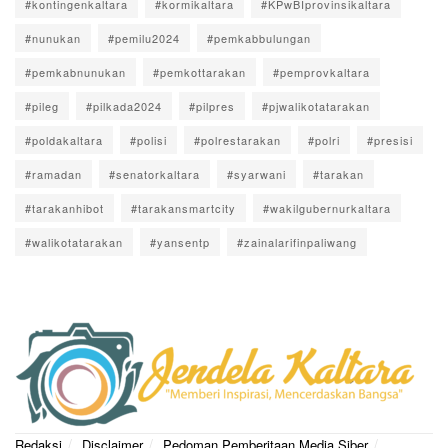
#kontingenkaltara
#kormikaltara
#KPwBIprovinsikaltara
#nunukan
#pemilu2024
#pemkabbulungan
#pemkabnunukan
#pemkottarakan
#pemprovkaltara
#pileg
#pilkada2024
#pilpres
#pjwalikotatarakan
#poldakaltara
#polisi
#polrestarakan
#polri
#presisi
#ramadan
#senatorkaltara
#syarwani
#tarakan
#tarakanhibot
#tarakansmartcity
#wakilgubernurkaltara
#walikotatarakan
#yansentp
#zainalarifinpaliwang
Redaksi
Disclaimer
Pedoman Pemberitaan Media Siber