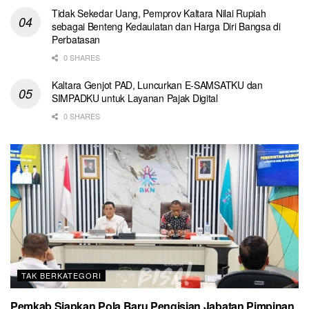
Tidak Sekedar Uang, Pemprov Kaltara Nilai Rupiah
sebagai Benteng Kedaulatan dan Harga Diri Bangsa di
Perbatasan
0 SHARES
Kaltara Genjot PAD, Luncurkan E-SAMSATKU dan
SIMPADKU untuk Layanan Pajak Digital
0 SHARES
TAK BERKATEGORI
Pemkab Siapkan Pola Baru Pengisian Jabatan Pimpinan