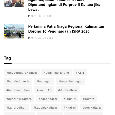
Dipertandingkan di Porprov II Kaltara jika
Lewat
9 AGUSTUS 2026
Pertamina Patra Niaga Regional Kalimantan
Borong 10 Penghargaan ISRA 2026
9 AGUSTUS 2026
Tag
#anggotadprdkaltara
#asminlaurahafid
#ASN
#bankindonesia
#bulungan
#bupatibulungan
#bupatinunukan
#covid-19
#dprdkaltara
#gubernurkaltara
#hasanbasri
#idulfitri
#kaltara
#kaltaradihati
#kapoldakaltara
#khairul
#konikaltara