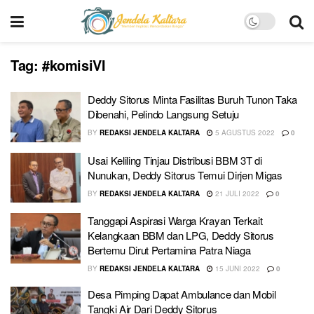
Tag:
#komisiVI
Deddy Sitorus Minta Fasilitas Buruh Tunon Taka
Dibenahi, Pelindo Langsung Setuju
BY
REDAKSI JENDELA KALTARA
5 AGUSTUS 2022
0
Usai Keliling Tinjau Distribusi BBM 3T di
Nunukan, Deddy Sitorus Temui Dirjen Migas
BY
REDAKSI JENDELA KALTARA
21 JULI 2022
0
Tanggapi Aspirasi Warga Krayan Terkait
Kelangkaan BBM dan LPG, Deddy Sitorus
Bertemu Dirut Pertamina Patra Niaga
BY
REDAKSI JENDELA KALTARA
15 JUNI 2022
0
Desa Pimping Dapat Ambulance dan Mobil
Tangki Air Dari Deddy Sitorus