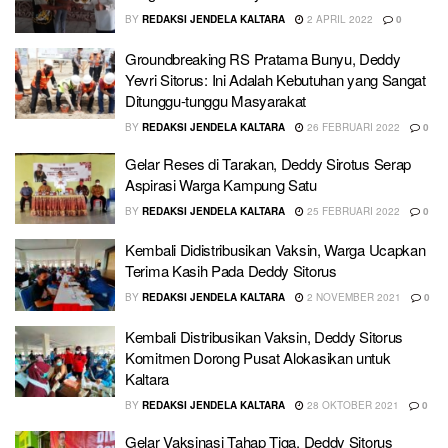
BY
REDAKSI JENDELA KALTARA
2 APRIL 2022
0
Groundbreaking RS Pratama Bunyu, Deddy
Yevri Sitorus: Ini Adalah Kebutuhan yang Sangat
Ditunggu-tunggu Masyarakat
BY
REDAKSI JENDELA KALTARA
26 FEBRUARI 2022
0
Gelar Reses di Tarakan, Deddy Sirotus Serap
Aspirasi Warga Kampung Satu
BY
REDAKSI JENDELA KALTARA
25 FEBRUARI 2022
0
Kembali Didistribusikan Vaksin, Warga Ucapkan
Terima Kasih Pada Deddy Sitorus
BY
REDAKSI JENDELA KALTARA
2 NOVEMBER 2021
0
Kembali Distribusikan Vaksin, Deddy Sitorus
Komitmen Dorong Pusat Alokasikan untuk
Kaltara
BY
REDAKSI JENDELA KALTARA
28 OKTOBER 2021
0
Gelar Vaksinasi Tahap Tiga, Deddy Sitorus