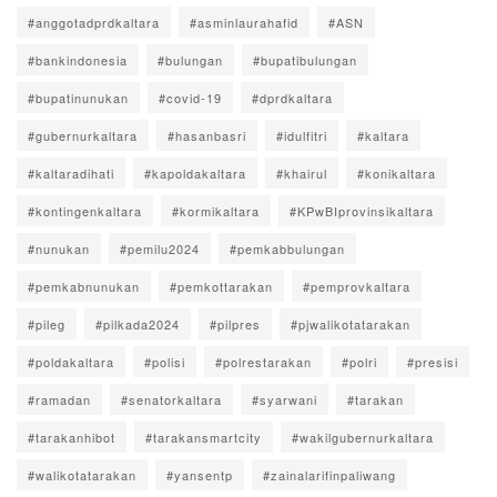
#anggotadprdkaltara
#asminlaurahafid
#ASN
#bankindonesia
#bulungan
#bupatibulungan
#bupatinunukan
#covid-19
#dprdkaltara
#gubernurkaltara
#hasanbasri
#idulfitri
#kaltara
#kaltaradihati
#kapoldakaltara
#khairul
#konikaltara
#kontingenkaltara
#kormikaltara
#KPwBIprovinsikaltara
#nunukan
#pemilu2024
#pemkabbulungan
#pemkabnunukan
#pemkottarakan
#pemprovkaltara
#pileg
#pilkada2024
#pilpres
#pjwalikotatarakan
#poldakaltara
#polisi
#polrestarakan
#polri
#presisi
#ramadan
#senatorkaltara
#syarwani
#tarakan
#tarakanhibot
#tarakansmartcity
#wakilgubernurkaltara
#walikotatarakan
#yansentp
#zainalarifinpaliwang