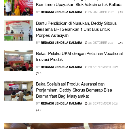
Komitmen Upayakan Stok Vaksin untuk Kaltara
BY
REDAKSI JENDELA KALTARA
25 OKTOBER 2021
0
Bantu Pendidikan di Nunukan, Deddy Sitorus
Bersama BRI Serahkan 1 Unit Bus untuk
Ponpes As’adiyah
BY
REDAKSI JENDELA KALTARA
25 OKTOBER 2021
0
Bekali Pelaku UKM dengan Pelatihan Vocational
Inovasi Produk
BY
REDAKSI JENDELA KALTARA
29 SEPTEMBER 2021
0
Buka Sosialisasi Produk Asuransi dan
Penjaminan, Deddy Sitorus Berharap Bisa
Bermanfaat Bagi Masyarakat
BY
REDAKSI JENDELA KALTARA
28 SEPTEMBER 2021
0