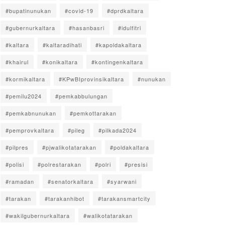
#bupatinunukan
#covid-19
#dprdkaltara
#gubernurkaltara
#hasanbasri
#idulfitri
#kaltara
#kaltaradihati
#kapoldakaltara
#khairul
#konikaltara
#kontingenkaltara
#kormikaltara
#KPwBIprovinsikaltara
#nunukan
#pemilu2024
#pemkabbulungan
#pemkabnunukan
#pemkottarakan
#pemprovkaltara
#pileg
#pilkada2024
#pilpres
#pjwalikotatarakan
#poldakaltara
#polisi
#polrestarakan
#polri
#presisi
#ramadan
#senatorkaltara
#syarwani
#tarakan
#tarakanhibot
#tarakansmartcity
#wakilgubernurkaltara
#walikotatarakan