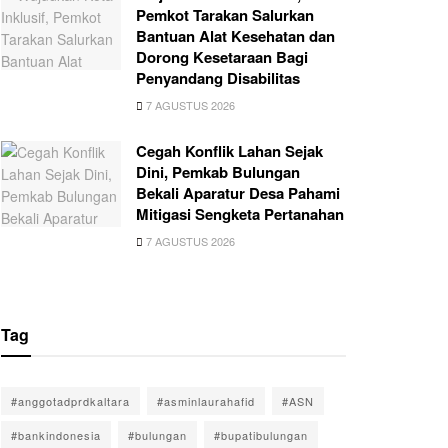
Pemkot Tarakan Salurkan
Bantuan Alat Kesehatan dan
Dorong Kesetaraan Bagi
Penyandang Disabilitas
7 AGUSTUS 2026
Cegah Konflik Lahan Sejak
Dini, Pemkab Bulungan
Bekali Aparatur Desa Pahami
Mitigasi Sengketa Pertanahan
7 AGUSTUS 2026
Tag
#anggotadprdkaltara
#asminlaurahafid
#ASN
#bankindonesia
#bulungan
#bupatibulungan