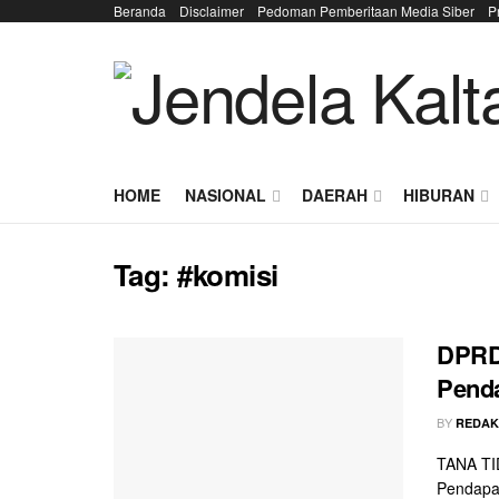
Beranda
Disclaimer
Pedoman Pemberitaan Media Siber
P
HOME
NASIONAL
DAERAH
HIBURAN
Tag:
#komisi
DPRD 
Pend
BY
REDAK
TANA TI
Pendapa