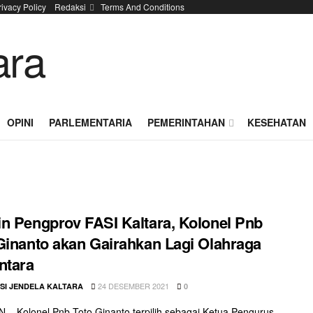
rivacy Policy
Redaksi
Terms And Conditions
OPINI
PARLEMENTARIA
PEMERINTAHAN
KESEHATAN
n Pengprov FASI Kaltara, Kolonel Pnb
Ginanto akan Gairahkan Lagi Olahraga
ntara
24 DESEMBER 2021
SI JENDELA KALTARA
0
– Kolonel Pnb Toto Ginanto terpilih sebagai Ketua Pengurus