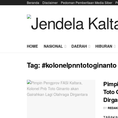
Beranda
Disclaimer
Pedoman Pemberitaan Media Siber
P
HOME
NASIONAL
DAERAH
HIBURAN
Tag:
#kolonelpnntotoginanto
Pimpi
Toto 
Dirga
BY
REDAK
TARAKAN 