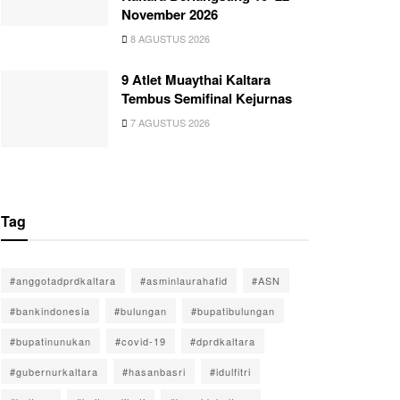
November 2026
8 AGUSTUS 2026
9 Atlet Muaythai Kaltara
Tembus Semifinal Kejurnas
7 AGUSTUS 2026
Tag
#anggotadprdkaltara
#asminlaurahafid
#ASN
#bankindonesia
#bulungan
#bupatibulungan
#bupatinunukan
#covid-19
#dprdkaltara
#gubernurkaltara
#hasanbasri
#idulfitri