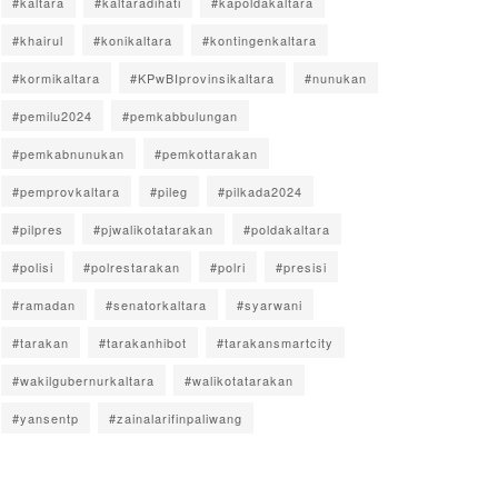
#kaltara
#kaltaradihati
#kapoldakaltara
#khairul
#konikaltara
#kontingenkaltara
#kormikaltara
#KPwBIprovinsikaltara
#nunukan
#pemilu2024
#pemkabbulungan
#pemkabnunukan
#pemkottarakan
#pemprovkaltara
#pileg
#pilkada2024
#pilpres
#pjwalikotatarakan
#poldakaltara
#polisi
#polrestarakan
#polri
#presisi
#ramadan
#senatorkaltara
#syarwani
#tarakan
#tarakanhibot
#tarakansmartcity
#wakilgubernurkaltara
#walikotatarakan
#yansentp
#zainalarifinpaliwang