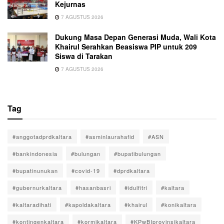
Kejurnas
7 AGUSTUS 2026
Dukung Masa Depan Generasi Muda, Wali Kota
Khairul Serahkan Beasiswa PIP untuk 209
Siswa di Tarakan
7 AGUSTUS 2026
Tag
#anggotadprdkaltara
#asminlaurahafid
#ASN
#bankindonesia
#bulungan
#bupatibulungan
#bupatinunukan
#covid-19
#dprdkaltara
#gubernurkaltara
#hasanbasri
#idulfitri
#kaltara
#kaltaradihati
#kapoldakaltara
#khairul
#konikaltara
#kontingenkaltara
#kormikaltara
#KPwBIprovinsikaltara