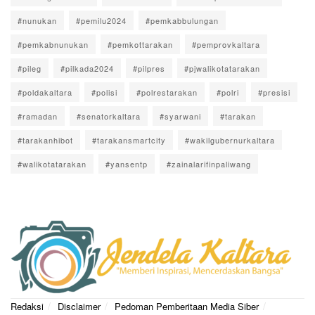
#nunukan
#pemilu2024
#pemkabbulungan
#pemkabnunukan
#pemkottarakan
#pemprovkaltara
#pileg
#pilkada2024
#pilpres
#pjwalikotatarakan
#poldakaltara
#polisi
#polrestarakan
#polri
#presisi
#ramadan
#senatorkaltara
#syarwani
#tarakan
#tarakanhibot
#tarakansmartcity
#wakilgubernurkaltara
#walikotatarakan
#yansentp
#zainalarifinpaliwang
Redaksi
Disclaimer
Pedoman Pemberitaan Media Siber