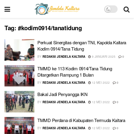
Tag:
#kodim0914/tanatidung
Perkuat Sinergitas dengan TNI, Kapolda Kaltara
Kodim 0914/Tana Tidung
BY
REDAKSI JENDELA KALTARA
9 JANUARI 2025
0
TMMD ke 113 Kodim 0914/Tana Tidung
Ditargetkan Rampung 1 Bulan
BY
REDAKSI JENDELA KALTARA
12 MEI 2022
0
Bakal Jadi Penyangga IKN
BY
REDAKSI JENDELA KALTARA
12 MEI 2022
0
TMMD Perdana di Kabupaten Termuda Kaltara
BY
REDAKSI JENDELA KALTARA
12 MEI 2022
0