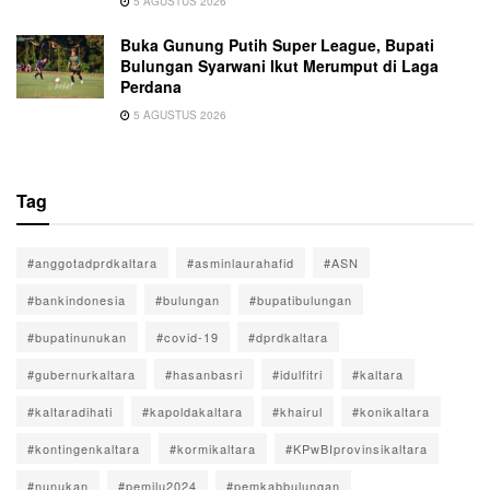
5 AGUSTUS 2026
Buka Gunung Putih Super League, Bupati
Bulungan Syarwani Ikut Merumput di Laga
Perdana
5 AGUSTUS 2026
Tag
#anggotadprdkaltara
#asminlaurahafid
#ASN
#bankindonesia
#bulungan
#bupatibulungan
#bupatinunukan
#covid-19
#dprdkaltara
#gubernurkaltara
#hasanbasri
#idulfitri
#kaltara
#kaltaradihati
#kapoldakaltara
#khairul
#konikaltara
#kontingenkaltara
#kormikaltara
#KPwBIprovinsikaltara
#nunukan
#pemilu2024
#pemkabbulungan