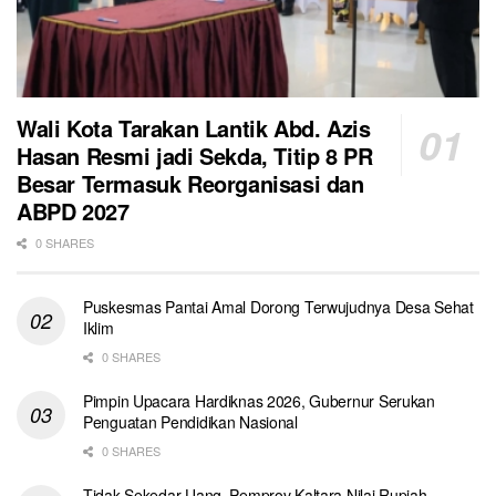
Wali Kota Tarakan Lantik Abd. Azis
Hasan Resmi jadi Sekda, Titip 8 PR
Besar Termasuk Reorganisasi dan
ABPD 2027
0 SHARES
Puskesmas Pantai Amal Dorong Terwujudnya Desa Sehat
Iklim
0 SHARES
Pimpin Upacara Hardiknas 2026, Gubernur Serukan
Penguatan Pendidikan Nasional
0 SHARES
Tidak Sekedar Uang, Pemprov Kaltara Nilai Rupiah