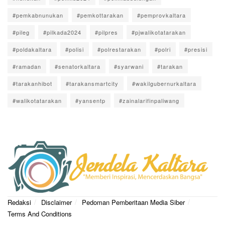
#pemkabnunukan
#pemkottarakan
#pemprovkaltara
#pileg
#pilkada2024
#pilpres
#pjwalikotatarakan
#poldakaltara
#polisi
#polrestarakan
#polri
#presisi
#ramadan
#senatorkaltara
#syarwani
#tarakan
#tarakanhibot
#tarakansmartcity
#wakilgubernurkaltara
#walikotatarakan
#yansentp
#zainalarifinpaliwang
Redaksi
Disclaimer
Pedoman Pemberitaan Media Siber
Terms And Conditions