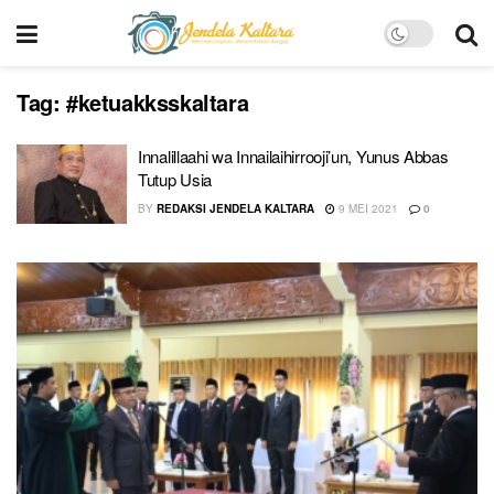
Tag:
#ketuakksskaltara
Innalillaahi wa Innailaihirrooji’un, Yunus Abbas
Tutup Usia
BY
REDAKSI JENDELA KALTARA
9 MEI 2021
0