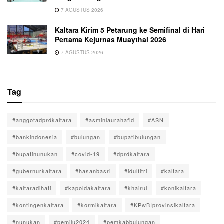
7 AGUSTUS 2026
Kaltara Kirim 5 Petarung ke Semifinal di Hari
Pertama Kejurnas Muaythai 2026
7 AGUSTUS 2026
Tag
#anggotadprdkaltara
#asminlaurahafid
#ASN
#bankindonesia
#bulungan
#bupatibulungan
#bupatinunukan
#covid-19
#dprdkaltara
#gubernurkaltara
#hasanbasri
#idulfitri
#kaltara
#kaltaradihati
#kapoldakaltara
#khairul
#konikaltara
#kontingenkaltara
#kormikaltara
#KPwBIprovinsikaltara
#nunukan
#pemilu2024
#pemkabbulungan