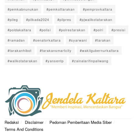
#pemkabnunukan
#pemkottarakan
#pemprovkaltara
#pileg
#pilkada2024
#pilpres
#pjwalikotatarakan
#poldakaltara
#polisi
#polrestarakan
#polri
#presisi
#ramadan
#senatorkaltara
#syarwani
#tarakan
#tarakanhibot
#tarakansmartcity
#wakilgubernurkaltara
#walikotatarakan
#yansentp
#zainalarifinpaliwang
Redaksi
Disclaimer
Pedoman Pemberitaan Media Siber
Terms And Conditions