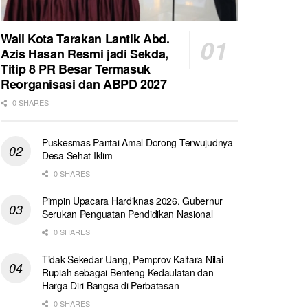
Wali Kota Tarakan Lantik Abd.
Azis Hasan Resmi jadi Sekda,
Titip 8 PR Besar Termasuk
Reorganisasi dan ABPD 2027
0 SHARES
Puskesmas Pantai Amal Dorong Terwujudnya
Desa Sehat Iklim
0 SHARES
Pimpin Upacara Hardiknas 2026, Gubernur
Serukan Penguatan Pendidikan Nasional
0 SHARES
Tidak Sekedar Uang, Pemprov Kaltara Nilai
Rupiah sebagai Benteng Kedaulatan dan
Harga Diri Bangsa di Perbatasan
0 SHARES