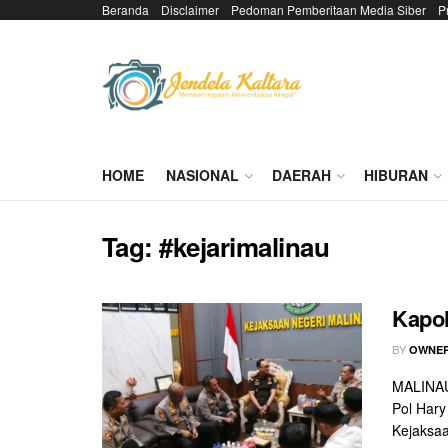
Beranda
Disclaimer
Pedoman Pemberitaan Media Siber
P
HOME
NASIONAL
DAERAH
HIBURAN
Tag:
#kejarimalinau
Kapol
BY
OWNER
MALINAU 
Pol Hary
Kejaksaa