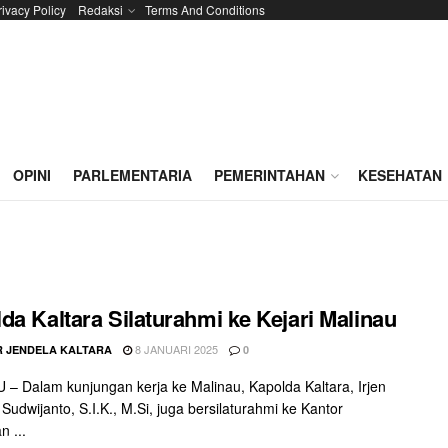
rivacy Policy
Redaksi
Terms And Conditions
OPINI
PARLEMENTARIA
PEMERINTAHAN
KESEHATAN
da Kaltara Silaturahmi ke Kejari Malinau
8 JANUARI 2025
 JENDELA KALTARA
0
– Dalam kunjungan kerja ke Malinau, Kapolda Kaltara, Irjen
 Sudwijanto, S.I.K., M.Si, juga bersilaturahmi ke Kantor
n ...