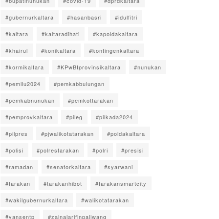
#bupatinunukan
#covid-19
#dprdkaltara
#gubernurkaltara
#hasanbasri
#idulfitri
#kaltara
#kaltaradihati
#kapoldakaltara
#khairul
#konikaltara
#kontingenkaltara
#kormikaltara
#KPwBIprovinsikaltara
#nunukan
#pemilu2024
#pemkabbulungan
#pemkabnunukan
#pemkottarakan
#pemprovkaltara
#pileg
#pilkada2024
#pilpres
#pjwalikotatarakan
#poldakaltara
#polisi
#polrestarakan
#polri
#presisi
#ramadan
#senatorkaltara
#syarwani
#tarakan
#tarakanhibot
#tarakansmartcity
#wakilgubernurkaltara
#walikotatarakan
#yansentp
#zainalarifinpaliwang