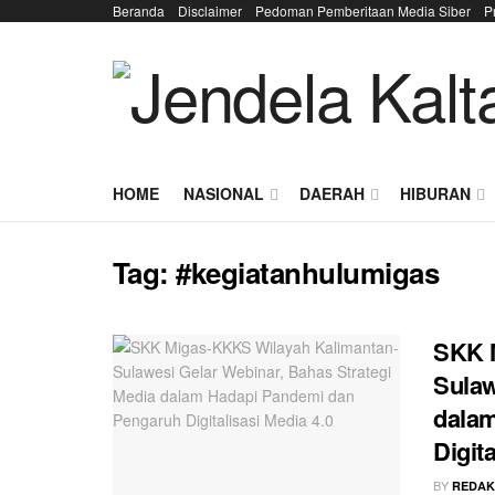
Beranda
Disclaimer
Pedoman Pemberitaan Media Siber
P
HOME
NASIONAL
DAERAH
HIBURAN
Tag:
#kegiatanhulumigas
SKK 
Sulaw
dala
Digit
BY
REDAK