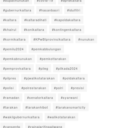
#bupatinunukan
#covid-19
#dprdkaltara
#gubernurkaltara
#hasanbasri
#idulfitri
#kaltara
#kaltaradihati
#kapoldakaltara
#khairul
#konikaltara
#kontingenkaltara
#kormikaltara
#KPwBIprovinsikaltara
#nunukan
#pemilu2024
#pemkabbulungan
#pemkabnunukan
#pemkottarakan
#pemprovkaltara
#pileg
#pilkada2024
#pilpres
#pjwalikotatarakan
#poldakaltara
#polisi
#polrestarakan
#polri
#presisi
#ramadan
#senatorkaltara
#syarwani
#tarakan
#tarakanhibot
#tarakansmartcity
#wakilgubernurkaltara
#walikotatarakan
#yansentp
#zainalarifinpaliwang