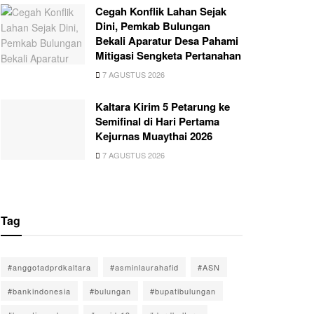
Cegah Konflik Lahan Sejak
Dini, Pemkab Bulungan
Bekali Aparatur Desa Pahami
Mitigasi Sengketa Pertanahan
7 AGUSTUS 2026
Kaltara Kirim 5 Petarung ke
Semifinal di Hari Pertama
Kejurnas Muaythai 2026
7 AGUSTUS 2026
Tag
#anggotadprdkaltara
#asminlaurahafid
#ASN
#bankindonesia
#bulungan
#bupatibulungan