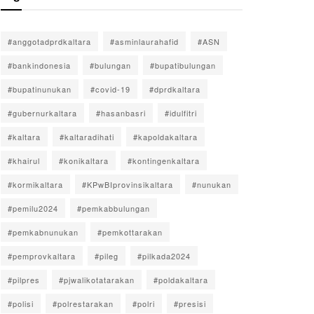
#anggotadprdkaltara
#asminlaurahafid
#ASN
#bankindonesia
#bulungan
#bupatibulungan
#bupatinunukan
#covid-19
#dprdkaltara
#gubernurkaltara
#hasanbasri
#idulfitri
#kaltara
#kaltaradihati
#kapoldakaltara
#khairul
#konikaltara
#kontingenkaltara
#kormikaltara
#KPwBIprovinsikaltara
#nunukan
#pemilu2024
#pemkabbulungan
#pemkabnunukan
#pemkottarakan
#pemprovkaltara
#pileg
#pilkada2024
#pilpres
#pjwalikotatarakan
#poldakaltara
#polisi
#polrestarakan
#polri
#presisi