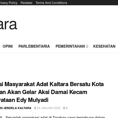
rivacy Policy
Redaksi
Terms And Conditions
OPINI
PARLEMENTARIA
PEMERINTAHAN
KESEHATAN
si Masyarakat Adat Kaltara Bersatu Kota
an Akan Gelar Aksi Damai Kecam
ataan Edy Mulyadi
24 JANUARI 2022
SI JENDELA KALTARA
0
- Sejumlah organisasi adat di Tarakan yang tergabung dalam