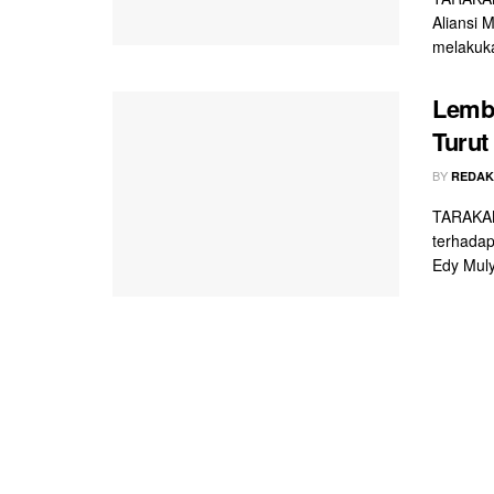
Aliansi 
melakuka
Lemba
Turut
BY
REDAK
TARAKAN 
terhadap
Edy Mulya