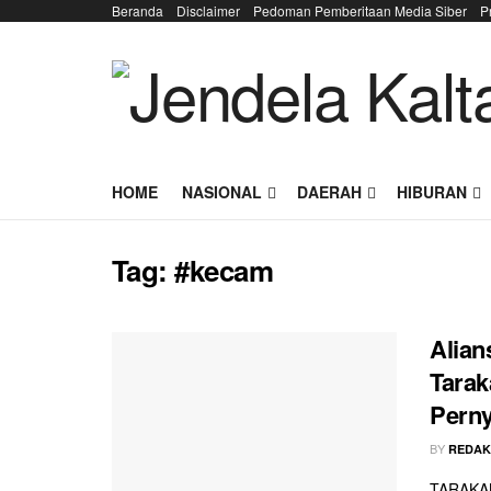
Beranda
Disclaimer
Pedoman Pemberitaan Media Siber
P
HOME
NASIONAL
DAERAH
HIBURAN
Tag:
#kecam
Alian
Tarak
Perny
BY
REDAK
TARAKAN 