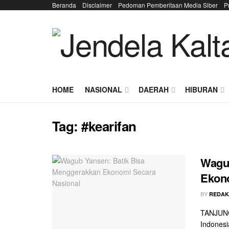
Beranda
Disclaimer
Pedoman Pemberitaan Media Siber
P
HOME
NASIONAL
DAERAH
HIBURAN
Tag:
#kearifan
Wagub
Ekono
BY
REDAK
TANJUNG 
Indonesi