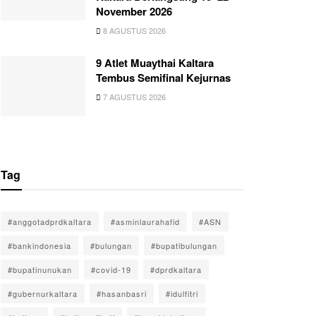
November 2026
8 AGUSTUS 2026
9 Atlet Muaythai Kaltara
Tembus Semifinal Kejurnas
7 AGUSTUS 2026
Tag
#anggotadprdkaltara
#asminlaurahafid
#ASN
#bankindonesia
#bulungan
#bupatibulungan
#bupatinunukan
#covid-19
#dprdkaltara
#gubernurkaltara
#hasanbasri
#idulfitri