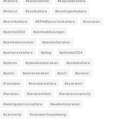
#kaltara
#kaltaradihati
#kapoldakaltara
#khairul
#konikaltara
#kontingenkaltara
#kormikaltara
#KPwBIprovinsikaltara
#nunukan
#pemilu2024
#pemkabbulungan
#pemkabnunukan
#pemkottarakan
#pemprovkaltara
#pileg
#pilkada2024
#pilpres
#pjwalikotatarakan
#poldakaltara
#polisi
#polrestarakan
#polri
#presisi
#ramadan
#senatorkaltara
#syarwani
#tarakan
#tarakanhibot
#tarakansmartcity
#wakilgubernurkaltara
#walikotatarakan
#yansentp
#zainalarifinpaliwang