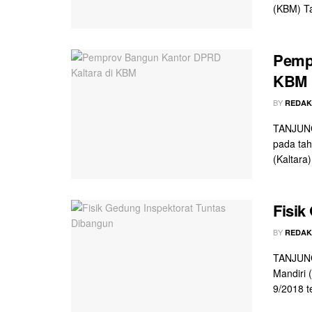
(KBM) Ta
Pempr
KBM
BY
REDAK
TANJUNG
pada tah
(Kaltara
Fisik
BY
REDAK
TANJUNG
Mandiri 
9/2018 te