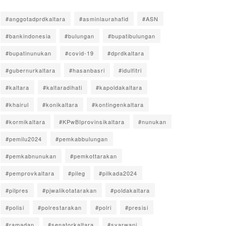
#anggotadprdkaltara
#asminlaurahafid
#ASN
#bankindonesia
#bulungan
#bupatibulungan
#bupatinunukan
#covid-19
#dprdkaltara
#gubernurkaltara
#hasanbasri
#idulfitri
#kaltara
#kaltaradihati
#kapoldakaltara
#khairul
#konikaltara
#kontingenkaltara
#kormikaltara
#KPwBIprovinsikaltara
#nunukan
#pemilu2024
#pemkabbulungan
#pemkabnunukan
#pemkottarakan
#pemprovkaltara
#pileg
#pilkada2024
#pilpres
#pjwalikotatarakan
#poldakaltara
#polisi
#polrestarakan
#polri
#presisi
#ramadan
#senatorkaltara
#syarwani