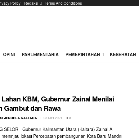
rivacy Policy
Redaksi
Terms And Conditions
OPINI
PARLEMENTARIA
PEMERINTAHAN
KESEHATAN
 Lahan KBM, Gubernur Zainal Menilai
h Gambut dan Rawa
23 MEI 2021
SI JENDELA KALTARA
0
SELOR - Gubernur Kalimantan Utara (Kaltara) Zainal A.
 meninjau lokasi Percepatan pembangunan Kota Baru Mandiri