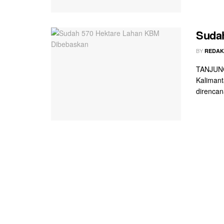
Suda
BY
REDAK
TANJUNG
Kalimant
direnca