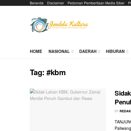
Beranda
Disclaimer
Pedoman Pemberitaan Media Siber
P
HOME
NASIONAL
DAERAH
HIBURAN
Tag:
#kbm
Sidak
Penu
BY
REDAK
TANJUNG 
Paliwang