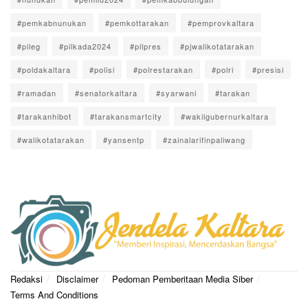
#pemkabnunukan
#pemkottarakan
#pemprovkaltara
#pileg
#pilkada2024
#pilpres
#pjwalikotatarakan
#poldakaltara
#polisi
#polrestarakan
#polri
#presisi
#ramadan
#senatorkaltara
#syarwani
#tarakan
#tarakanhibot
#tarakansmartcity
#wakilgubernurkaltara
#walikotatarakan
#yansentp
#zainalarifinpaliwang
Redaksi
Disclaimer
Pedoman Pemberitaan Media Siber
Terms And Conditions