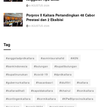
8 AGUSTUS 2026
Porprov II Kaltara Pertandingkan 48 Cabor
Prestasi dan 2 Eksibisi
8 AGUSTUS 2026
Tag
#anggotadprdkaltara
#asminlaurahafid
#ASN
#bankindonesia
#bulungan
#bupatibulungan
#bupatinunukan
#covid-19
#dprdkaltara
#gubernurkaltara
#hasanbasri
#idulfitri
#kaltara
#kaltaradihati
#kapoldakaltara
#khairul
#konikaltara
#kontingenkaltara
#kormikaltara
#KPwBIprovinsikaltara
#nunukan
#pemilu2024
#pemkabbulungan