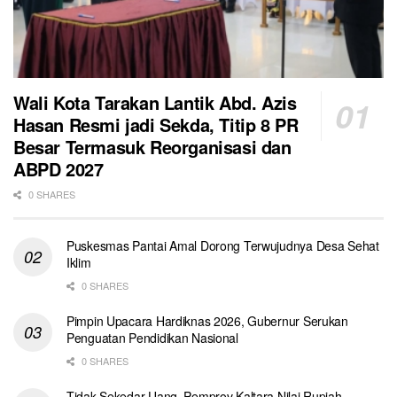
Wali Kota Tarakan Lantik Abd. Azis
Hasan Resmi jadi Sekda, Titip 8 PR
Besar Termasuk Reorganisasi dan
ABPD 2027
0 SHARES
Puskesmas Pantai Amal Dorong Terwujudnya Desa Sehat
Iklim
0 SHARES
Pimpin Upacara Hardiknas 2026, Gubernur Serukan
Penguatan Pendidikan Nasional
0 SHARES
Tidak Sekedar Uang, Pemprov Kaltara Nilai Rupiah