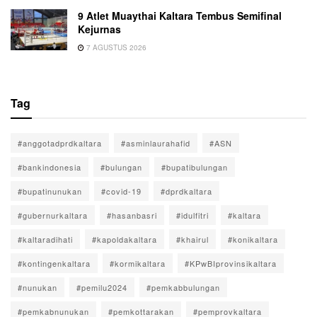
9 Atlet Muaythai Kaltara Tembus Semifinal
Kejurnas
7 AGUSTUS 2026
Tag
#anggotadprdkaltara
#asminlaurahafid
#ASN
#bankindonesia
#bulungan
#bupatibulungan
#bupatinunukan
#covid-19
#dprdkaltara
#gubernurkaltara
#hasanbasri
#idulfitri
#kaltara
#kaltaradihati
#kapoldakaltara
#khairul
#konikaltara
#kontingenkaltara
#kormikaltara
#KPwBIprovinsikaltara
#nunukan
#pemilu2024
#pemkabbulungan
#pemkabnunukan
#pemkottarakan
#pemprovkaltara