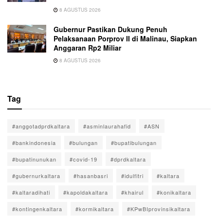
8 AGUSTUS 2026
Gubernur Pastikan Dukung Penuh
Pelaksanaan Porprov II di Malinau, Siapkan
Anggaran Rp2 Miliar
8 AGUSTUS 2026
Tag
#anggotadprdkaltara
#asminlaurahafid
#ASN
#bankindonesia
#bulungan
#bupatibulungan
#bupatinunukan
#covid-19
#dprdkaltara
#gubernurkaltara
#hasanbasri
#idulfitri
#kaltara
#kaltaradihati
#kapoldakaltara
#khairul
#konikaltara
#kontingenkaltara
#kormikaltara
#KPwBIprovinsikaltara