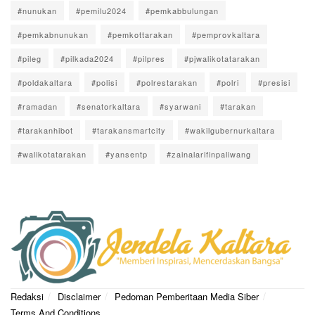
#nunukan
#pemilu2024
#pemkabbulungan
#pemkabnunukan
#pemkottarakan
#pemprovkaltara
#pileg
#pilkada2024
#pilpres
#pjwalikotatarakan
#poldakaltara
#polisi
#polrestarakan
#polri
#presisi
#ramadan
#senatorkaltara
#syarwani
#tarakan
#tarakanhibot
#tarakansmartcity
#wakilgubernurkaltara
#walikotatarakan
#yansentp
#zainalarifinpaliwang
Redaksi
Disclaimer
Pedoman Pemberitaan Media Siber
Terms And Conditions