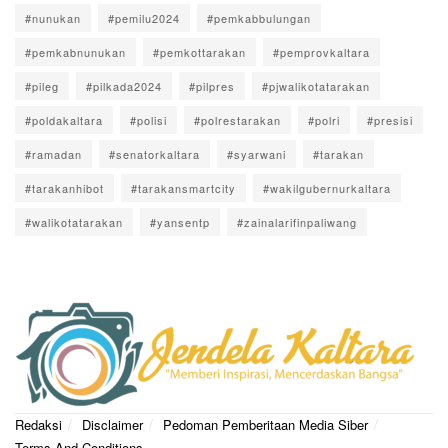
#nunukan
#pemilu2024
#pemkabbulungan
#pemkabnunukan
#pemkottarakan
#pemprovkaltara
#pileg
#pilkada2024
#pilpres
#pjwalikotatarakan
#poldakaltara
#polisi
#polrestarakan
#polri
#presisi
#ramadan
#senatorkaltara
#syarwani
#tarakan
#tarakanhibot
#tarakansmartcity
#wakilgubernurkaltara
#walikotatarakan
#yansentp
#zainalarifinpaliwang
Redaksi
Disclaimer
Pedoman Pemberitaan Media Siber
Terms And Conditions