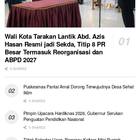
Wali Kota Tarakan Lantik Abd. Azis
Hasan Resmi jadi Sekda, Titip 8 PR
Besar Termasuk Reorganisasi dan
ABPD 2027
0 SHARES
Puskesmas Pantai Amal Dorong Terwujudnya Desa Sehat
Iklim
0 SHARES
Pimpin Upacara Hardiknas 2026, Gubernur Serukan
Penguatan Pendidikan Nasional
0 SHARES
Tidak Sekedar Uang, Pemprov Kaltara Nilai Rupiah