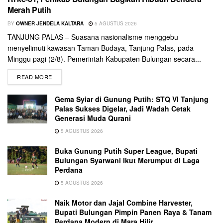
Merah Putih
BY
OWNER JENDELA KALTARA
5 AGUSTUS 2026
TANJUNG PALAS – Suasana nasionalisme menggebu
menyelimuti kawasan Taman Budaya, Tanjung Palas, pada
Minggu pagi (2/8). Pemerintah Kabupaten Bulungan secara...
READ MORE
Gema Syiar di Gunung Putih: STQ VI Tanjung
Palas Sukses Digelar, Jadi Wadah Cetak
Generasi Muda Qurani
5 AGUSTUS 2026
Buka Gunung Putih Super League, Bupati
Bulungan Syarwani Ikut Merumput di Laga
Perdana
5 AGUSTUS 2026
Naik Motor dan Jajal Combine Harvester,
Bupati Bulungan Pimpin Panen Raya & Tanam
Perdana Modern di Mara Hilir