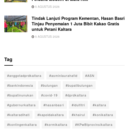
5 AGUSTUS 2026
Tindak Lanjuti Program Kementan, Hasan Basri
Tinjau Penyemaian 1 Juta Bibit Kakao Gratis
untuk Petani Kaltara
5 AGUSTUS 2026
Tag
#anggotadprdkaltara
#asminlaurahafid
#ASN
#bankindonesia
#bulungan
#bupatibulungan
#bupatinunukan
#covid-19
#dprdkaltara
#gubernurkaltara
#hasanbasri
#idulfitri
#kaltara
#kaltaradihati
#kapoldakaltara
#khairul
#konikaltara
#kontingenkaltara
#kormikaltara
#KPwBIprovinsikaltara