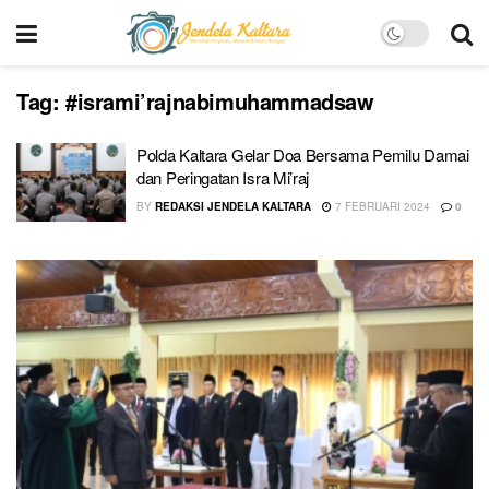
Tag:
#isrami’rajnabimuhammadsaw
Polda Kaltara Gelar Doa Bersama Pemilu Damai
dan Peringatan Isra Mi’raj
BY
REDAKSI JENDELA KALTARA
7 FEBRUARI 2024
0