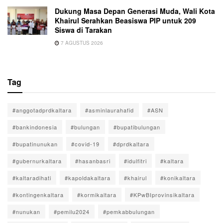
Dukung Masa Depan Generasi Muda, Wali Kota
Khairul Serahkan Beasiswa PIP untuk 209
Siswa di Tarakan
7 AGUSTUS 2026
Tag
#anggotadprdkaltara
#asminlaurahafid
#ASN
#bankindonesia
#bulungan
#bupatibulungan
#bupatinunukan
#covid-19
#dprdkaltara
#gubernurkaltara
#hasanbasri
#idulfitri
#kaltara
#kaltaradihati
#kapoldakaltara
#khairul
#konikaltara
#kontingenkaltara
#kormikaltara
#KPwBIprovinsikaltara
#nunukan
#pemilu2024
#pemkabbulungan