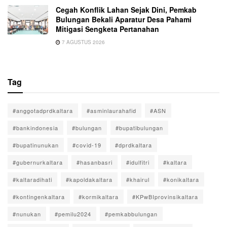
Cegah Konflik Lahan Sejak Dini, Pemkab
Bulungan Bekali Aparatur Desa Pahami
Mitigasi Sengketa Pertanahan
7 AGUSTUS 2026
Tag
#anggotadprdkaltara
#asminlaurahafid
#ASN
#bankindonesia
#bulungan
#bupatibulungan
#bupatinunukan
#covid-19
#dprdkaltara
#gubernurkaltara
#hasanbasri
#idulfitri
#kaltara
#kaltaradihati
#kapoldakaltara
#khairul
#konikaltara
#kontingenkaltara
#kormikaltara
#KPwBIprovinsikaltara
#nunukan
#pemilu2024
#pemkabbulungan