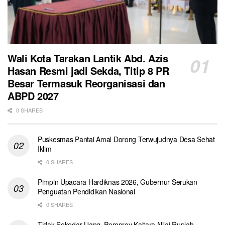
Wali Kota Tarakan Lantik Abd. Azis
Hasan Resmi jadi Sekda, Titip 8 PR
Besar Termasuk Reorganisasi dan
ABPD 2027
0 SHARES
Puskesmas Pantai Amal Dorong Terwujudnya Desa Sehat
Iklim
0 SHARES
Pimpin Upacara Hardiknas 2026, Gubernur Serukan
Penguatan Pendidikan Nasional
0 SHARES
Tidak Sekedar Uang, Pemprov Kaltara Nilai Rupiah