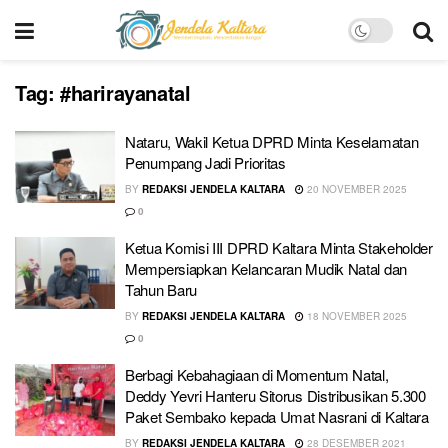
Tag:
#harirayanatal
Nataru, Wakil Ketua DPRD Minta Keselamatan
Penumpang Jadi Prioritas
BY
REDAKSI JENDELA KALTARA
20 NOVEMBER 2025
0
Ketua Komisi III DPRD Kaltara Minta Stakeholder
Mempersiapkan Kelancaran Mudik Natal dan
Tahun Baru
BY
REDAKSI JENDELA KALTARA
18 NOVEMBER 2025
0
Berbagi Kebahagiaan di Momentum Natal,
Deddy Yevri Hanteru Sitorus Distribusikan 5.300
Paket Sembako kepada Umat Nasrani di Kaltara
BY
REDAKSI JENDELA KALTARA
28 DESEMBER 2021