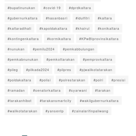
#bupatinunukan
#covid-19
#dprdkaltara
#gubernurkaltara
#hasanbasri
#idulfitri
#kaltara
#kaltaradihati
#kapoldakaltara
#khairul
#konikaltara
#kontingenkaltara
#kormikaltara
#KPwBIprovinsikaltara
#nunukan
#pemilu2024
#pemkabbulungan
#pemkabnunukan
#pemkottarakan
#pemprovkaltara
#pileg
#pilkada2024
#pilpres
#pjwalikotatarakan
#poldakaltara
#polisi
#polrestarakan
#polri
#presisi
#ramadan
#senatorkaltara
#syarwani
#tarakan
#tarakanhibot
#tarakansmartcity
#wakilgubernurkaltara
#walikotatarakan
#yansentp
#zainalarifinpaliwang